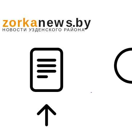
z
o
r
k
a
n
e
w
s
.
b
y
АЙОНА
НО
В
О
С
ТИ
У
ЗДЕНС
К
О
Г
О
Р