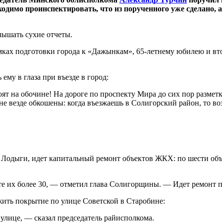
бходимо проинспектировать, что из порученного уже сделано,
слышать сухие отчеты.
мках подготовки города к «Дажынкам», 65-летнему юбилею и в
му в глаза при въезде в город:
т на обочине! На дороге по проспекту Мира до сих пор разметк
 не везде обкошены: когда въезжаешь в Солигорский район, то в
 Лодыги, идет капитальный ремонт объектов ЖКХ: по шести объе
те их более 30, — отметил глава Солигорщины. — Идет ремонт 
ить покрытие по улице Советской в Старобине:
улице, — сказал председатель райисполкома.