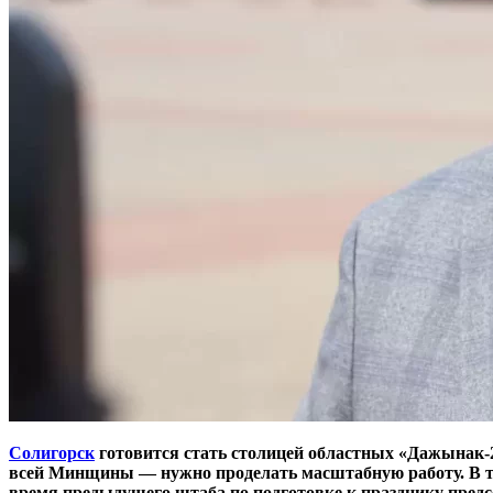
Солигорск
готовится стать столицей областных «Дажынак-20
всей Минщины — нужно проделать масштабную работу. В то
время предыдущего штаба по подготовке к празднику пред