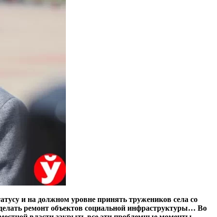
атусу и на должном уровне принять тружеников села со
сделать ремонт объектов социальной инфраструктуры… Во
местной власти закрыть все эти проблемные моменты.