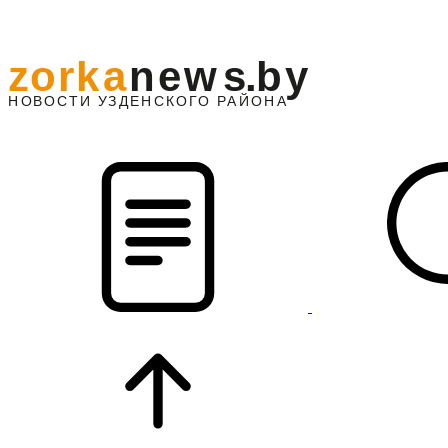
z
o
r
k
a
n
e
w
s
.
b
y
АЙОНА
НО
В
О
С
ТИ
У
ЗДЕНС
К
О
Г
О
Р