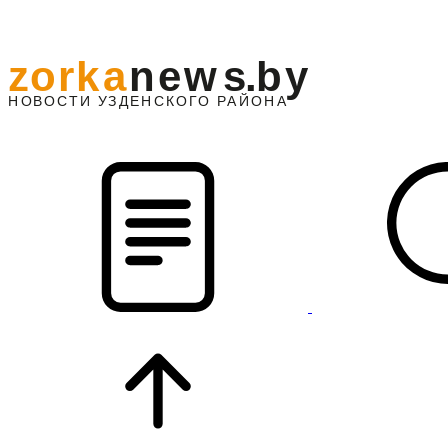
z
o
r
k
a
n
e
w
s
.
b
y
АЙОНА
НО
В
О
С
ТИ
У
ЗДЕНС
К
О
Г
О
Р