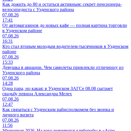
Как дожить до 80 и остаться активным: секрет пенсионера-
велосипедиста с Узденского района
07.08.26
17:41
От автомагазинов до новых кафе — полная картина торговли
в Узденском районе
07.08.26
16:31
Кто стал вторым молодым водителем-тысячников в Узденском
районе
07.08.26
15:33
Девушка в авиации. Чем самолеты привлекли отличницу из
Узденского района
07.08.26
14:28
Одна пара, но какая: в Узденском ЗАГСе 08.08 сыграет
свадьбу певица Александра Мелех
07.08.26
12:47
Как связаться с Узденским райисполкомом без звонка и
личного визита
07.08.26
11:56
Уборочная-2026. На кого ровняются хлеборобы в «Агро