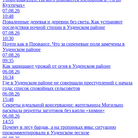
Кухтичах»
07.08.26
10:48
Поваленные деревья и деревни без света. Как устраняют
последствия ночной стихии в Узденском районе
07.08.26
10:30
Почти как в Провансе. Что за сиреневые поля замечены в
Узденском районе
07.08.26
09:35
Как защищают урожай от огня в Узденском районе
06.08.26
16:34
Где в Узденском районе не совершали преступлений с начала
года: список спокойных сельсоветов
06.08.26
15:48
Секреты идеальной консервации: жительница Могильно
раскрыла рецепты заготовок без капли «химии»
06.08.26
14:55
Почему в лесу бардак, а на тропинках ямы: ситуацию
прокомментировали в Узденском лесхозе