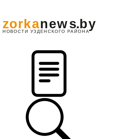
z
o
r
k
a
n
e
w
s
.
b
y
АЙОНА
НО
В
О
С
ТИ
У
ЗДЕНС
К
О
Г
О
Р