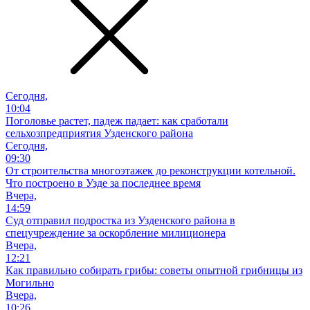
Сегодня,
10:04
Поголовье растет, падеж падает: как сработали
сельхозпредприятия Узденского района
Сегодня,
09:30
От строительства многоэтажек до реконструкции котельной.
Что построено в Узде за последнее время
Вчера,
14:59
Суд отправил подростка из Узденского района в
спецучреждение за оскорбление милиционера
Вчера,
12:21
Как правильно собирать грибы: советы опытной грибницы из
Могильно
Вчера,
10:26