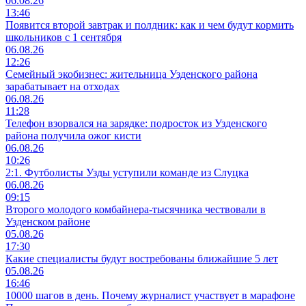
06.08.26
13:46
Появится второй завтрак и полдник: как и чем будут кормить
школьников с 1 сентября
06.08.26
12:26
Семейный экобизнес: жительница Узденского района
зарабатывает на отходах
06.08.26
11:28
Телефон взорвался на зарядке: подросток из Узденского
района получила ожог кисти
06.08.26
10:26
2:1. Футболисты Узды уступили команде из Слуцка
06.08.26
09:15
Второго молодого комбайнера-тысячника чествовали в
Узденском районе
05.08.26
17:30
Какие специалисты будут востребованы ближайшие 5 лет
05.08.26
16:46
10000 шагов в день. Почему журналист участвует в марафоне