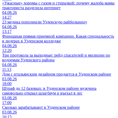
«Ужасные» хоромы с газом и стиралкой: почему жалоба мамы
тракториста разделила интернет
04.08.26
14:27
23 медика пополнили Узденскую райбольницу
04.08.26
13:17
Финишная прямая приемной кампании. Какая специальность
в лидерах в Узденском колледже
04.08.26
12:20
Три протокола за выходные: рейд спасателей и милиции по
водоемам Узденского района
04.08.26
11:13
Дом с итальянским дизайном продается в Узденском районе
03.08.26
18:00
Штраф до 12 базовых: в Узденском районе мужчина
самовольно открыл шлагбаум и въехал в лес
03.08.26
17:00
Сколько зарабатывают в Узденском районе
03.08.26
16:15