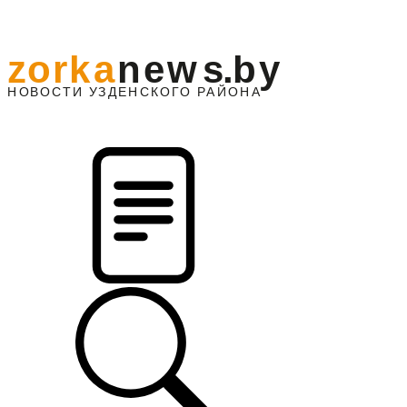
z
o
r
k
a
n
e
w
s
.
b
y
АЙОНА
НО
В
О
С
ТИ
У
ЗДЕНС
К
О
Г
О
Р