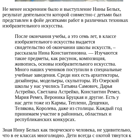
Не менее искренним было и выступление Нины Белых,
результат деятельности которой совместно с детьми был
представлен в фойе десятками работ в различных техниках
изобразительного искусства.
После окончания учебы, а это семь лет, в классе
изобразительного искусства выдается
свидетельство об окончании школы искусств, –
рассказала Нина Константиновна. — Изучаются
такие предметы, как рисунок, композиция,
живопись, основы изобразительного искусства.
Много наших учеников поступили в специальные
учебные заведения. Среди них есть архитекторы,
дизайнеры, модельеры, скульпторы. Из Озерской
школы у нас учились Татьяна Самович, Дарья
Астрейко, Светлана Астрейко, Константин Ремез,
Мария Ремез, Вероника Бруцкая и другие. Есть у
нас дети тоже из Кармы, Теплени, Дещенки,
Телякова, Королева, даже из столицы. Каждый год
принимаем участие в районных, областных и
республиканских конкурсах.
Зная Нину Белых как творческого человека, не удивительно,
что в ее классах многолюдно. Дети всегда с охотой тянутся к