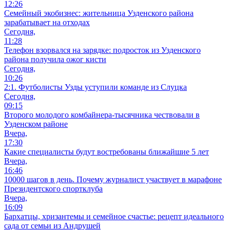
12:26
Семейный экобизнес: жительница Узденского района
зарабатывает на отходах
Сегодня,
11:28
Телефон взорвался на зарядке: подросток из Узденского
района получила ожог кисти
Сегодня,
10:26
2:1. Футболисты Узды уступили команде из Слуцка
Сегодня,
09:15
Второго молодого комбайнера-тысячника чествовали в
Узденском районе
Вчера,
17:30
Какие специалисты будут востребованы ближайшие 5 лет
Вчера,
16:46
10000 шагов в день. Почему журналист участвует в марафоне
Президентского спортклуба
Вчера,
16:09
Бархатцы, хризантемы и семейное счастье: рецепт идеального
сада от семьи из Андрушей