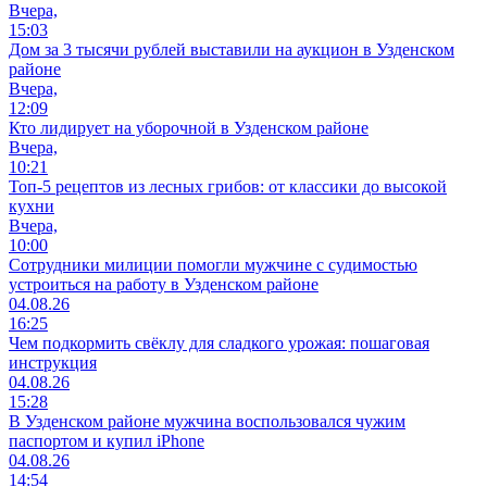
Вчера,
15:03
Дом за 3 тысячи рублей выставили на аукцион в Узденском
районе
Вчера,
12:09
Кто лидирует на уборочной в Узденском районе
Вчера,
10:21
Топ-5 рецептов из лесных грибов: от классики до высокой
кухни
Вчера,
10:00
Сотрудники милиции помогли мужчине с судимостью
устроиться на работу в Узденском районе
04.08.26
16:25
Чем подкормить свёклу для сладкого урожая: пошаговая
инструкция
04.08.26
15:28
В Узденском районе мужчина воспользовался чужим
паспортом и купил iPhone
04.08.26
14:54