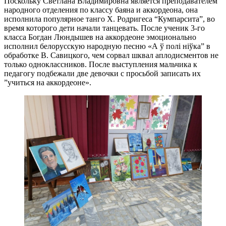
Поскольку Светлана Владимировна является преподавателем
народного отделения по классу баяна и аккордеона, она
исполнила популярное танго Х. Родригеса “Кумпарсита”, во
время которого дети начали танцевать. После ученик 3-го
класса Богдан Люндышев на аккордеоне эмоционально
исполнил белорусскую народную песню «А ў полі ніўка” в
обработке В. Савицкого, чем сорвал шквал аплодисментов не
только одноклассников. После выступления мальчика к
педагогу подбежали две девочки с просьбой записать их
”учиться на аккордеоне».