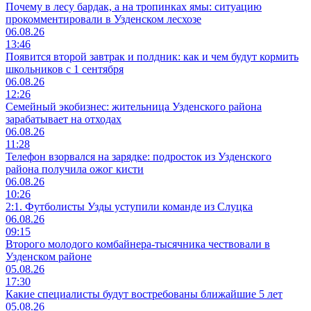
Почему в лесу бардак, а на тропинках ямы: ситуацию
прокомментировали в Узденском лесхозе
06.08.26
13:46
Появится второй завтрак и полдник: как и чем будут кормить
школьников с 1 сентября
06.08.26
12:26
Семейный экобизнес: жительница Узденского района
зарабатывает на отходах
06.08.26
11:28
Телефон взорвался на зарядке: подросток из Узденского
района получила ожог кисти
06.08.26
10:26
2:1. Футболисты Узды уступили команде из Слуцка
06.08.26
09:15
Второго молодого комбайнера-тысячника чествовали в
Узденском районе
05.08.26
17:30
Какие специалисты будут востребованы ближайшие 5 лет
05.08.26