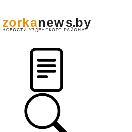
z
o
r
k
a
n
e
w
s
.
b
y
АЙОНА
НО
В
О
С
ТИ
У
ЗДЕНС
К
О
Г
О
Р