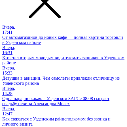
Вчера,
17:41
От автомагазинов до новых кафе — полная картина торговли
в Узденском районе
Вчера,
16:31
Кто стал вторым молодым водителем-тысячников в Узденском
районе
Вчера,
15:33
Девушка в авиации. Чем самолеты привлекли отличницу из
Узденского района
Вчера,
14:28
Одна пара, но какая: в Узденском ЗАГСе 08.08 сыграет
свадьбу певица Александра Мелех
Вчера,
12:47
Как связаться с Узденским райисполкомом без звонка и
личного визита