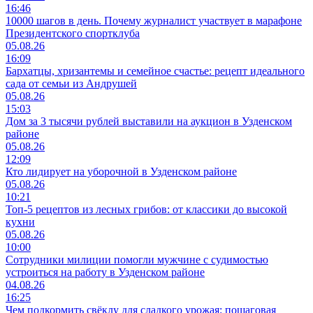
16:46
10000 шагов в день. Почему журналист участвует в марафоне
Президентского спортклуба
05.08.26
16:09
Бархатцы, хризантемы и семейное счастье: рецепт идеального
сада от семьи из Андрушей
05.08.26
15:03
Дом за 3 тысячи рублей выставили на аукцион в Узденском
районе
05.08.26
12:09
Кто лидирует на уборочной в Узденском районе
05.08.26
10:21
Топ-5 рецептов из лесных грибов: от классики до высокой
кухни
05.08.26
10:00
Сотрудники милиции помогли мужчине с судимостью
устроиться на работу в Узденском районе
04.08.26
16:25
Чем подкормить свёклу для сладкого урожая: пошаговая