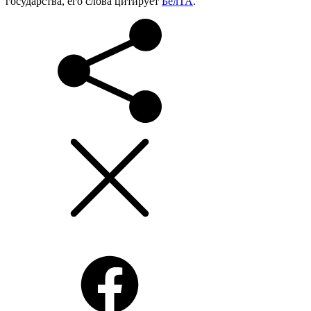
государства, его слова цитирует
БелТА
.