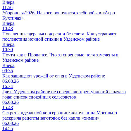
Вчера,
11:56
Уборочная-2026. На кого ровняются хлеборобы в «Агро
Кухтичах»
Вчера,
10:48
Поваленные деревья и деревни без света. Как устраняют
последствия ночной стихии в Узденском районе
Вчера,
10:30
Почти как в Провансе. Что за сиреневые поля замечены в
Узденском районе
Вчера,
09:35
Как защищают урожай от огня в Узденском районе
06.08.26
16:34
Где в Узденском районе не совершали преступлений с начала
года: список спокойных сельсоветов
06.08.26
15:48
Секреты идеальной консервации: жительница Могильно
раскрыла рецепты заготовок без капли «химии»
06.08.26
14:55