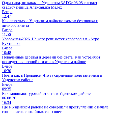
Одна пара, но какая: в Узденском ЗАГСе 08.08 сыграет
свадьбу певица Александра Мелех
Вчера,
12:47
Как связаться с Узденским райисполкомом без звонка и
личного визита
Вчера,
11:56
Уборочная-2026. На кого ровняются хлеборобы в «Агро
Кухтичах»
Вчера,
10:48
Поваленные деревья и деревни без света. Как устраняют
последствия ночной стихии в Узденском районе
Вчера,
10:30
Почти как в Провансе. Что за сиреневые поля замечены в
Узденском районе
Вчера,
09:35
Как защищают урожай от огня в Узденском районе
06.08.26
16:34
Где в Узденском районе не совершали преступлений с начала
года: список спокойных сельсоветов