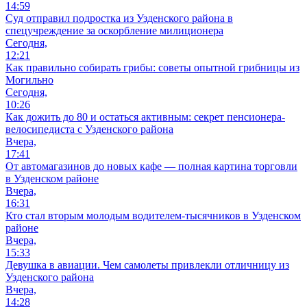
14:59
Суд отправил подростка из Узденского района в
спецучреждение за оскорбление милиционера
Сегодня,
12:21
Как правильно собирать грибы: советы опытной грибницы из
Могильно
Сегодня,
10:26
Как дожить до 80 и остаться активным: секрет пенсионера-
велосипедиста с Узденского района
Вчера,
17:41
От автомагазинов до новых кафе — полная картина торговли
в Узденском районе
Вчера,
16:31
Кто стал вторым молодым водителем-тысячников в Узденском
районе
Вчера,
15:33
Девушка в авиации. Чем самолеты привлекли отличницу из
Узденского района
Вчера,
14:28