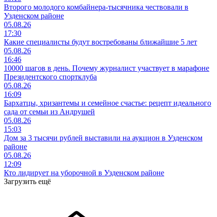
Второго молодого комбайнера-тысячника чествовали в
Узденском районе
05.08.26
17:30
Какие специалисты будут востребованы ближайшие 5 лет
05.08.26
16:46
10000 шагов в день. Почему журналист участвует в марафоне
Президентского спортклуба
05.08.26
16:09
Бархатцы, хризантемы и семейное счастье: рецепт идеального
сада от семьи из Андрушей
05.08.26
15:03
Дом за 3 тысячи рублей выставили на аукцион в Узденском
районе
05.08.26
12:09
Кто лидирует на уборочной в Узденском районе
Загрузить ещё