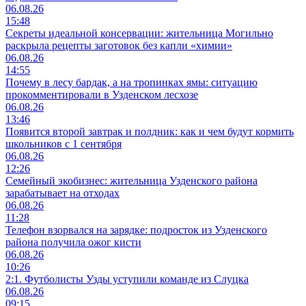
06.08.26
15:48
Секреты идеальной консервации: жительница Могильно
раскрыла рецепты заготовок без капли «химии»
06.08.26
14:55
Почему в лесу бардак, а на тропинках ямы: ситуацию
прокомментировали в Узденском лесхозе
06.08.26
13:46
Появится второй завтрак и полдник: как и чем будут кормить
школьников с 1 сентября
06.08.26
12:26
Семейный экобизнес: жительница Узденского района
зарабатывает на отходах
06.08.26
11:28
Телефон взорвался на зарядке: подросток из Узденского
района получила ожог кисти
06.08.26
10:26
2:1. Футболисты Узды уступили команде из Слуцка
06.08.26
09:15