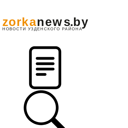
z
o
r
k
a
n
e
w
s
.
b
y
АЙОНА
НО
В
О
С
ТИ
У
ЗДЕНС
К
О
Г
О
Р