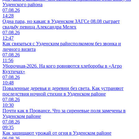
Узденского района
07.08.26
14:28
Одна пара, но какая: в Узденском ЗАГСе 08.08 сыграет
свадьбу певица Александра Мелех
07.08.26
12:47
Как связаться с Узденским райисполкомом без звонка и
личного визита
07.08.26
11:56
Уборочная-2026. На кого ровняются хлеборобы в «Агро
Кухтичах»
07.08.26
10:48
Поваленные деревья и деревни без света. Как устраняют
последствия ночной стихии в Узденском районе
07.08.26
10:30
Почти как в Провансе. Что за сиреневые поля замечены в
Узденском районе
07.08.26
09:35
Как защищают урожай от огня в Узденском районе
06.08.26