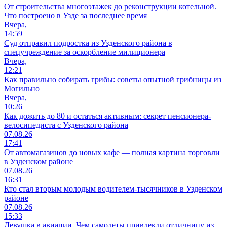
От строительства многоэтажек до реконструкции котельной.
Что построено в Узде за последнее время
Вчера,
14:59
Суд отправил подростка из Узденского района в
спецучреждение за оскорбление милиционера
Вчера,
12:21
Как правильно собирать грибы: советы опытной грибницы из
Могильно
Вчера,
10:26
Как дожить до 80 и остаться активным: секрет пенсионера-
велосипедиста с Узденского района
07.08.26
17:41
От автомагазинов до новых кафе — полная картина торговли
в Узденском районе
07.08.26
16:31
Кто стал вторым молодым водителем-тысячников в Узденском
районе
07.08.26
15:33
Девушка в авиации. Чем самолеты привлекли отличницу из