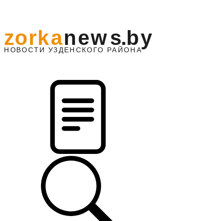
z
o
r
k
a
n
e
w
s
.
b
y
АЙОНА
НО
В
О
С
ТИ
У
ЗДЕНС
К
О
Г
О
Р