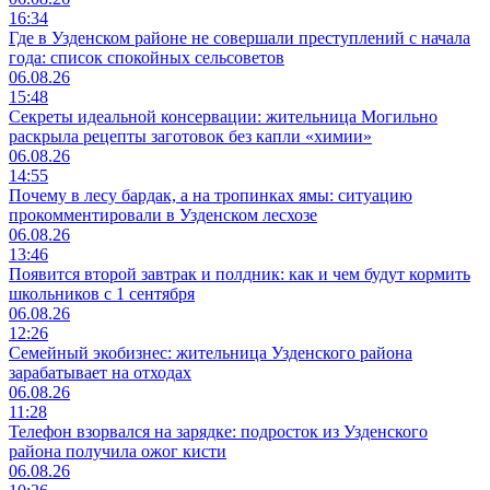
16:34
Где в Узденском районе не совершали преступлений с начала
года: список спокойных сельсоветов
06.08.26
15:48
Секреты идеальной консервации: жительница Могильно
раскрыла рецепты заготовок без капли «химии»
06.08.26
14:55
Почему в лесу бардак, а на тропинках ямы: ситуацию
прокомментировали в Узденском лесхозе
06.08.26
13:46
Появится второй завтрак и полдник: как и чем будут кормить
школьников с 1 сентября
06.08.26
12:26
Семейный экобизнес: жительница Узденского района
зарабатывает на отходах
06.08.26
11:28
Телефон взорвался на зарядке: подросток из Узденского
района получила ожог кисти
06.08.26