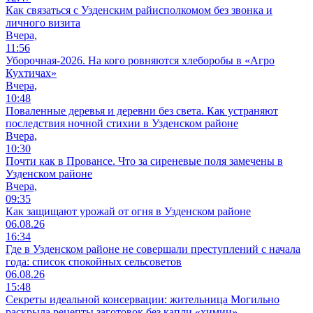
Как связаться с Узденским райисполкомом без звонка и
личного визита
Вчера,
11:56
Уборочная-2026. На кого ровняются хлеборобы в «Агро
Кухтичах»
Вчера,
10:48
Поваленные деревья и деревни без света. Как устраняют
последствия ночной стихии в Узденском районе
Вчера,
10:30
Почти как в Провансе. Что за сиреневые поля замечены в
Узденском районе
Вчера,
09:35
Как защищают урожай от огня в Узденском районе
06.08.26
16:34
Где в Узденском районе не совершали преступлений с начала
года: список спокойных сельсоветов
06.08.26
15:48
Секреты идеальной консервации: жительница Могильно
раскрыла рецепты заготовок без капли «химии»