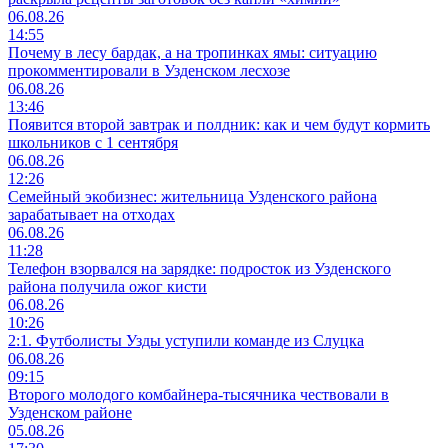
06.08.26
14:55
Почему в лесу бардак, а на тропинках ямы: ситуацию
прокомментировали в Узденском лесхозе
06.08.26
13:46
Появится второй завтрак и полдник: как и чем будут кормить
школьников с 1 сентября
06.08.26
12:26
Семейный экобизнес: жительница Узденского района
зарабатывает на отходах
06.08.26
11:28
Телефон взорвался на зарядке: подросток из Узденского
района получила ожог кисти
06.08.26
10:26
2:1. Футболисты Узды уступили команде из Слуцка
06.08.26
09:15
Второго молодого комбайнера-тысячника чествовали в
Узденском районе
05.08.26