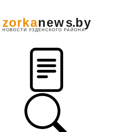
z
o
r
k
a
n
e
w
s
.
b
y
АЙОНА
НО
В
О
С
ТИ
У
ЗДЕНС
К
О
Г
О
Р