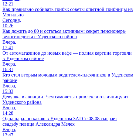
12:21
Как правильно собирать грибы: советы опытной грибницы из
Могильно
Сегодня,
10:26
Как дожить до 80 и остаться активным: секрет пенсионера-
велосипедиста с Узденского района
Вчера,
17:41
От автомагазинов до новых кафе — полная картина торговли
в Узденском районе
Вчера,
16:31
Кто стал вторым молодым водителем-тысячников в Узденском
районе
Вчера,
15:33
Девушка в авиации. Чем самолеты привлекли отличницу из
Узденского района
Вчера,
14:28
Одна пара, но какая: в Узденском ЗАГСе 08.08 сыграет
свадьбу певица Александра Мелех
Вчера,
12:47