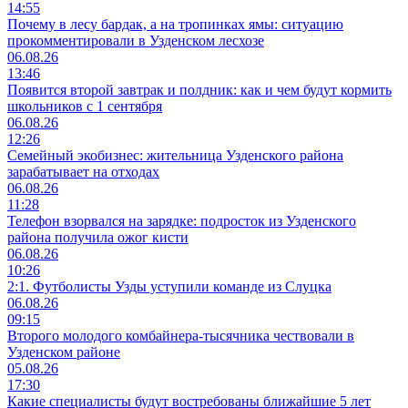
14:55
Почему в лесу бардак, а на тропинках ямы: ситуацию
прокомментировали в Узденском лесхозе
06.08.26
13:46
Появится второй завтрак и полдник: как и чем будут кормить
школьников с 1 сентября
06.08.26
12:26
Семейный экобизнес: жительница Узденского района
зарабатывает на отходах
06.08.26
11:28
Телефон взорвался на зарядке: подросток из Узденского
района получила ожог кисти
06.08.26
10:26
2:1. Футболисты Узды уступили команде из Слуцка
06.08.26
09:15
Второго молодого комбайнера-тысячника чествовали в
Узденском районе
05.08.26
17:30
Какие специалисты будут востребованы ближайшие 5 лет