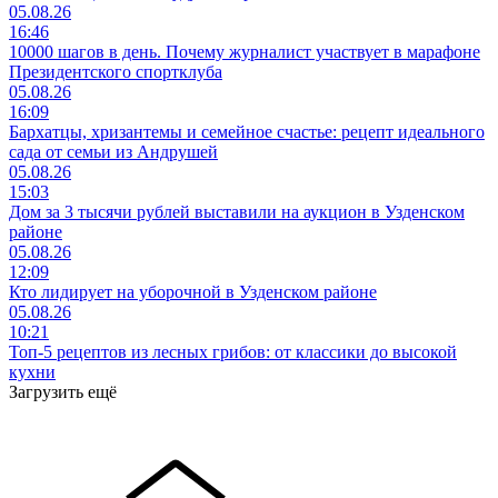
05.08.26
16:46
10000 шагов в день. Почему журналист участвует в марафоне
Президентского спортклуба
05.08.26
16:09
Бархатцы, хризантемы и семейное счастье: рецепт идеального
сада от семьи из Андрушей
05.08.26
15:03
Дом за 3 тысячи рублей выставили на аукцион в Узденском
районе
05.08.26
12:09
Кто лидирует на уборочной в Узденском районе
05.08.26
10:21
Топ-5 рецептов из лесных грибов: от классики до высокой
кухни
Загрузить ещё