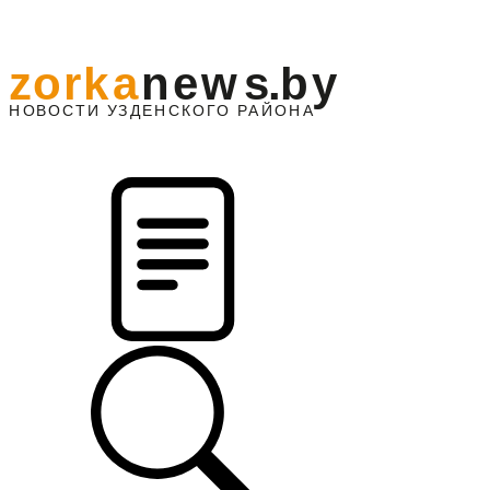
z
o
r
k
a
n
e
w
s
.
b
y
АЙОНА
НО
В
О
С
ТИ
У
ЗДЕНС
К
О
Г
О
Р