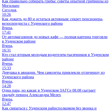
Как правильно собирать грибы: советы опытной грибницы из
Могильно
Сегодня,
10:26
Как дожить до 80 и остаться активным: секрет пенсионера-
велосипедиста с Узденского района
Вчера,
17:41
От автомагазинов до новых кафе — полная картина торговли
в Узденском районе
Вчера,
16:31
Кто стал вторым молодым водителем-тысячников в Узденском
районе
Вчера,
15:33
Девушка в авиации. Чем самолеты привлекли отличницу из
Узденского района
Вчера,
14:28
Одна пара, но какая: в Узденском ЗАГСе 08.08 сыграет
свадьбу певица Александра Мелех
Вчера,
12:47
Как связаться с Узденским райисполкомом без звонка и