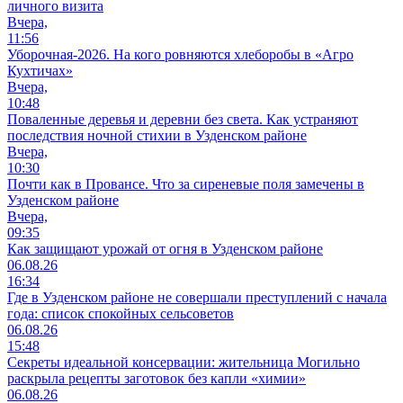
личного визита
Вчера,
11:56
Уборочная-2026. На кого ровняются хлеборобы в «Агро
Кухтичах»
Вчера,
10:48
Поваленные деревья и деревни без света. Как устраняют
последствия ночной стихии в Узденском районе
Вчера,
10:30
Почти как в Провансе. Что за сиреневые поля замечены в
Узденском районе
Вчера,
09:35
Как защищают урожай от огня в Узденском районе
06.08.26
16:34
Где в Узденском районе не совершали преступлений с начала
года: список спокойных сельсоветов
06.08.26
15:48
Секреты идеальной консервации: жительница Могильно
раскрыла рецепты заготовок без капли «химии»
06.08.26