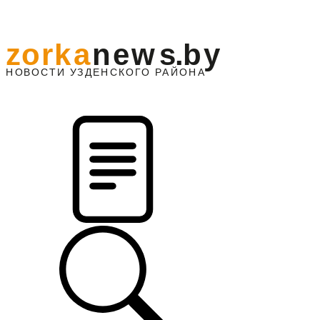
z
o
r
k
a
n
e
w
s
.
b
y
АЙОНА
НО
В
О
С
ТИ
У
ЗДЕНС
К
О
Г
О
Р