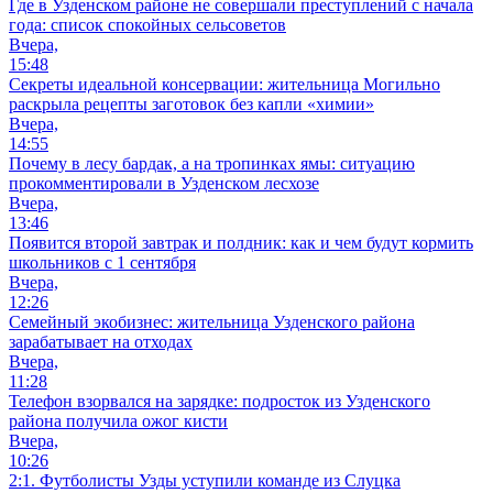
Где в Узденском районе не совершали преступлений с начала
года: список спокойных сельсоветов
Вчера,
15:48
Секреты идеальной консервации: жительница Могильно
раскрыла рецепты заготовок без капли «химии»
Вчера,
14:55
Почему в лесу бардак, а на тропинках ямы: ситуацию
прокомментировали в Узденском лесхозе
Вчера,
13:46
Появится второй завтрак и полдник: как и чем будут кормить
школьников с 1 сентября
Вчера,
12:26
Семейный экобизнес: жительница Узденского района
зарабатывает на отходах
Вчера,
11:28
Телефон взорвался на зарядке: подросток из Узденского
района получила ожог кисти
Вчера,
10:26
2:1. Футболисты Узды уступили команде из Слуцка