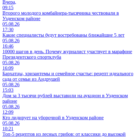
Вчера,
09:15
Второго молодого комбайнера-тысячника чествовали в
Узденском районе
05.08.26
17:30
Какие специалисты будут востребованы ближайшие 5 лет
05.08.26
16:46
10000 шагов в день. Почему журналист участвует в марафоне
Президентского спортклуба
05.08.26
16:09
Бархатцы, хризантемы и семейное счастье: рецепт идеального
сада от семьи из Андрушей
05.08.26
15:03
Дом за 3 тысячи рублей выставили на аукцион в Узденском
районе
05.08.26
12:09
Кто лидирует на уборочной в Узденском районе
05.08.26
10:21
Топ-5 рецептов из лесных грибов: от классики до высокой