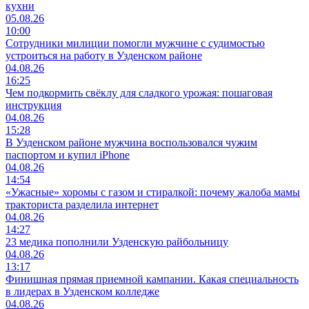
кухни
05.08.26
10:00
Сотрудники милиции помогли мужчине с судимостью
устроиться на работу в Узденском районе
04.08.26
16:25
Чем подкормить свёклу для сладкого урожая: пошаговая
инструкция
04.08.26
15:28
В Узденском районе мужчина воспользовался чужим
паспортом и купил iPhone
04.08.26
14:54
«Ужасные» хоромы с газом и стиралкой: почему жалоба мамы
тракториста разделила интернет
04.08.26
14:27
23 медика пополнили Узденскую райбольницу
04.08.26
13:17
Финишная прямая приемной кампании. Какая специальность
в лидерах в Узденском колледже
04.08.26