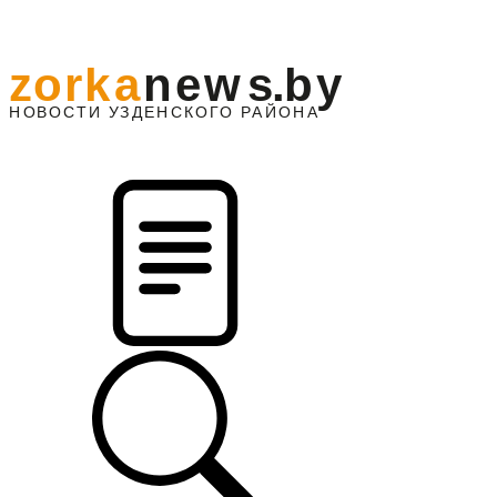
z
o
r
k
a
n
e
w
s
.
b
y
АЙОНА
НО
В
О
С
ТИ
У
ЗДЕНС
К
О
Г
О
Р