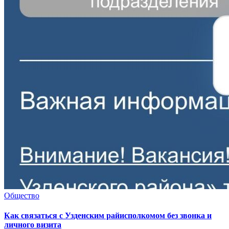
Общество
Как связаться с Узденским райисполкомом без звонка и
личного визита