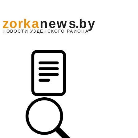
z
o
r
k
a
n
e
w
s
.
b
y
АЙОНА
НО
В
О
С
ТИ
У
ЗДЕНС
К
О
Г
О
Р