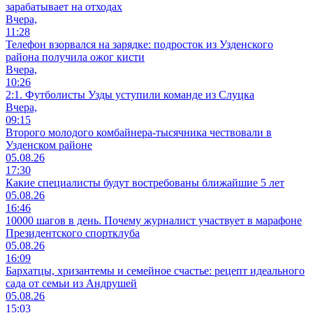
зарабатывает на отходах
Вчера,
11:28
Телефон взорвался на зарядке: подросток из Узденского
района получила ожог кисти
Вчера,
10:26
2:1. Футболисты Узды уступили команде из Слуцка
Вчера,
09:15
Второго молодого комбайнера-тысячника чествовали в
Узденском районе
05.08.26
17:30
Какие специалисты будут востребованы ближайшие 5 лет
05.08.26
16:46
10000 шагов в день. Почему журналист участвует в марафоне
Президентского спортклуба
05.08.26
16:09
Бархатцы, хризантемы и семейное счастье: рецепт идеального
сада от семьи из Андрушей
05.08.26
15:03