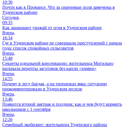
10:30
Почти как в Провансе. Что за сиреневые поля замечены в
Узденском районе
Сегодня,
09:35
Как защищают урожай от огня в Узденском районе
Вчера,
16:34
Где в Узденском районе не совершали преступлений с начала
года: список спокойных сельсоветов
Вчера,
15:48
Секреты идеальной консервации: жительница Могильно
раскрыла рецепты заготовок без капли «химии»
Вчера,
14:55
Почему в лесу бардак, а на тропинках ямы: ситуацию
прокомментировали в Узденском лесхозе
Вчера,
13:46
Появится второй завтрак и полдник: как и чем будут кормить
школьников с 1 сентября
Вчера,
12:26
Семейный экобизнес: жительница Узденского района