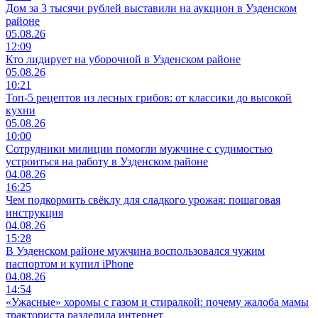
Дом за 3 тысячи рублей выставили на аукцион в Узденском
районе
05.08.26
12:09
Кто лидирует на уборочной в Узденском районе
05.08.26
10:21
Топ-5 рецептов из лесных грибов: от классики до высокой
кухни
05.08.26
10:00
Сотрудники милиции помогли мужчине с судимостью
устроиться на работу в Узденском районе
04.08.26
16:25
Чем подкормить свёклу для сладкого урожая: пошаговая
инструкция
04.08.26
15:28
В Узденском районе мужчина воспользовался чужим
паспортом и купил iPhone
04.08.26
14:54
«Ужасные» хоромы с газом и стиралкой: почему жалоба мамы
тракториста разделила интернет