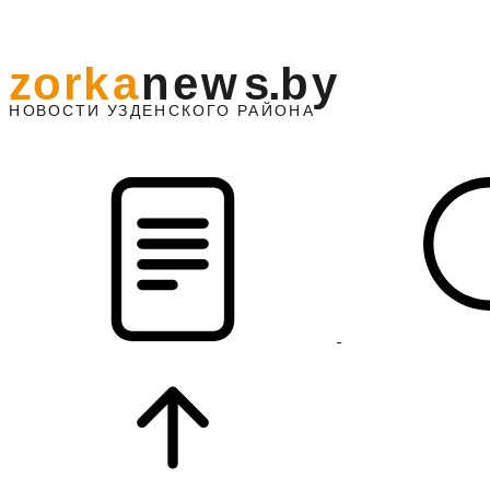
z
o
r
k
a
n
e
w
s
.
b
y
АЙОНА
НО
В
О
С
ТИ
У
ЗДЕНС
К
О
Г
О
Р