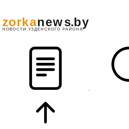
z
o
r
k
a
n
e
w
s
.
b
y
АЙОНА
НО
В
О
С
ТИ
У
ЗДЕНС
К
О
Г
О
Р