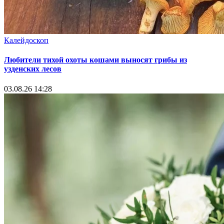
Калейдоскоп
Любители тихой охоты кошами выносят грибы из
узденских лесов
03.08.26 14:28