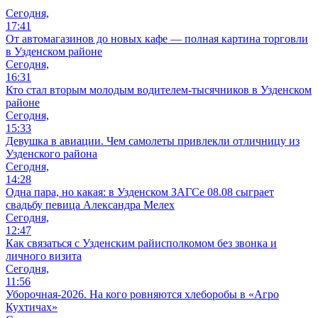
Сегодня,
17:41
От автомагазинов до новых кафе — полная картина торговли
в Узденском районе
Сегодня,
16:31
Кто стал вторым молодым водителем-тысячников в Узденском
районе
Сегодня,
15:33
Девушка в авиации. Чем самолеты привлекли отличницу из
Узденского района
Сегодня,
14:28
Одна пара, но какая: в Узденском ЗАГСе 08.08 сыграет
свадьбу певица Александра Мелех
Сегодня,
12:47
Как связаться с Узденским райисполкомом без звонка и
личного визита
Сегодня,
11:56
Уборочная-2026. На кого ровняются хлеборобы в «Агро
Кухтичах»