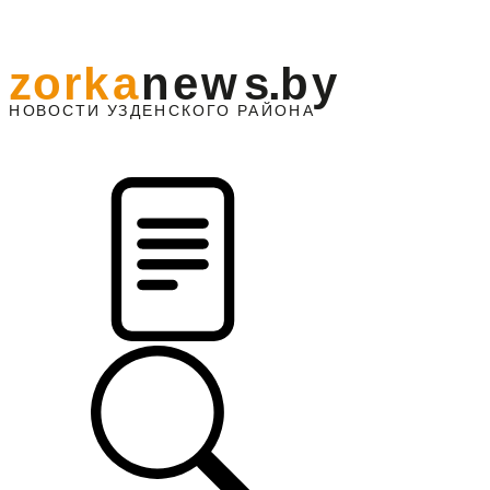
z
o
r
k
a
n
e
w
s
.
b
y
АЙОНА
НО
В
О
С
ТИ
У
ЗДЕНС
К
О
Г
О
Р