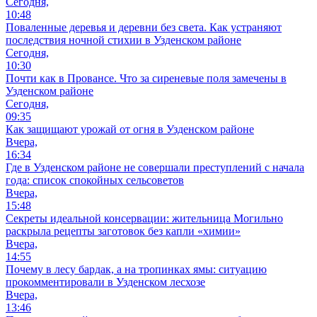
Сегодня,
10:48
Поваленные деревья и деревни без света. Как устраняют
последствия ночной стихии в Узденском районе
Сегодня,
10:30
Почти как в Провансе. Что за сиреневые поля замечены в
Узденском районе
Сегодня,
09:35
Как защищают урожай от огня в Узденском районе
Вчера,
16:34
Где в Узденском районе не совершали преступлений с начала
года: список спокойных сельсоветов
Вчера,
15:48
Секреты идеальной консервации: жительница Могильно
раскрыла рецепты заготовок без капли «химии»
Вчера,
14:55
Почему в лесу бардак, а на тропинках ямы: ситуацию
прокомментировали в Узденском лесхозе
Вчера,
13:46