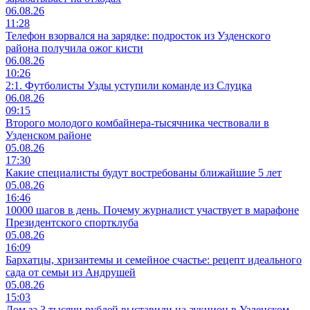
06.08.26
11:28
Телефон взорвался на зарядке: подросток из Узденского
района получила ожог кисти
06.08.26
10:26
2:1. Футболисты Узды уступили команде из Слуцка
06.08.26
09:15
Второго молодого комбайнера-тысячника чествовали в
Узденском районе
05.08.26
17:30
Какие специалисты будут востребованы ближайшие 5 лет
05.08.26
16:46
10000 шагов в день. Почему журналист участвует в марафоне
Президентского спортклуба
05.08.26
16:09
Бархатцы, хризантемы и семейное счастье: рецепт идеального
сада от семьи из Андрушей
05.08.26
15:03
Дом за 3 тысячи рублей выставили на аукцион в Узденском