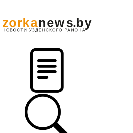
z
o
r
k
a
n
e
w
s
.
b
y
АЙОНА
НО
В
О
С
ТИ
У
ЗДЕНС
К
О
Г
О
Р