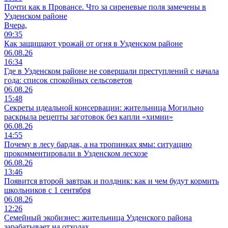
Почти как в Провансе. Что за сиреневые поля замечены в
Узденском районе
Вчера,
09:35
Как защищают урожай от огня в Узденском районе
06.08.26
16:34
Где в Узденском районе не совершали преступлений с начала
года: список спокойных сельсоветов
06.08.26
15:48
Секреты идеальной консервации: жительница Могильно
раскрыла рецепты заготовок без капли «химии»
06.08.26
14:55
Почему в лесу бардак, а на тропинках ямы: ситуацию
прокомментировали в Узденском лесхозе
06.08.26
13:46
Появится второй завтрак и полдник: как и чем будут кормить
школьников с 1 сентября
06.08.26
12:26
Семейный экобизнес: жительница Узденского района
зарабатывает на отходах