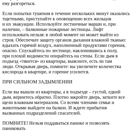
ему разгореться.
Если попытки тушения в течение нескольких минут оказались
тщетными, приступайте к оповещению всех жильцов
и их эвакуации. Используйте лестничные марши и, при
наличии, – балконные пожарные лестницы. Лифт
использовать нельзя: в любой момент он может выйти из
строя. Обеспечьте защиту органов дыхания влажной тканью:
вдыхать горячий воздух, наполненный продуктами горения,
опасно. Спускайтесь по лестнице, наклонившись к полу,
при плохой видимости опирайтесь на стены. Если дым в
подъезд «тянется» из квартиры, выясните, есть ли там
люди. Открывая дверь, помните: вы увеличите количества
кислорода в квартире, и горение усилится.
ПРИ СИЛЬНОМ ЗАДЫМЛЕНИИ
Если вы вышли из квартиры, а в подъезде – густой, едкий
дым, вернитесь обратно. Плотно закройте дверь, затките все
щели влажным материалом. Со всеми членами семьи и
животными выйдите на балкон. И ждите прибытия
вызванных подразделений спасателей.
ПОМНИТЕ! Нельзя поддаваться панике и позволять
паниковать