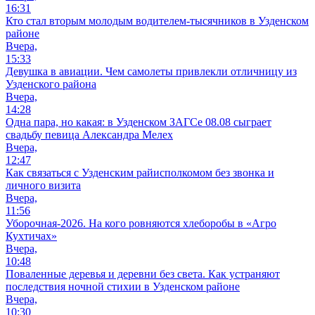
16:31
Кто стал вторым молодым водителем-тысячников в Узденском
районе
Вчера,
15:33
Девушка в авиации. Чем самолеты привлекли отличницу из
Узденского района
Вчера,
14:28
Одна пара, но какая: в Узденском ЗАГСе 08.08 сыграет
свадьбу певица Александра Мелех
Вчера,
12:47
Как связаться с Узденским райисполкомом без звонка и
личного визита
Вчера,
11:56
Уборочная-2026. На кого ровняются хлеборобы в «Агро
Кухтичах»
Вчера,
10:48
Поваленные деревья и деревни без света. Как устраняют
последствия ночной стихии в Узденском районе
Вчера,
10:30