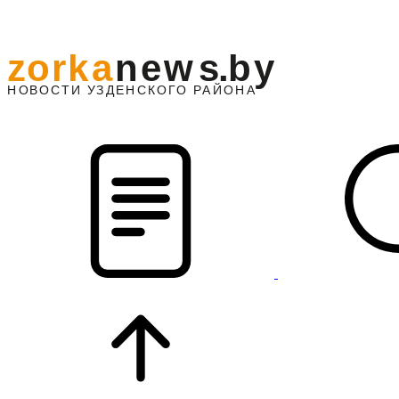
z
o
r
k
a
n
e
w
s
.
b
y
АЙОНА
НО
В
О
С
ТИ
У
ЗДЕНС
К
О
Г
О
Р