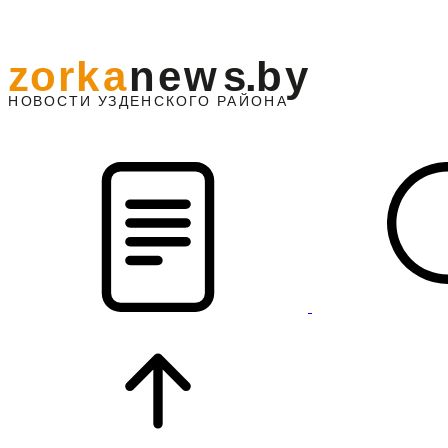
z
o
r
k
a
n
e
w
s
.
b
y
АЙОНА
НО
В
О
С
ТИ
У
ЗДЕНС
К
О
Г
О
Р