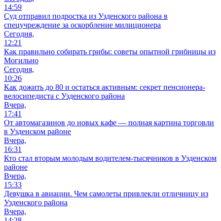
14:59
Суд отправил подростка из Узденского района в
спецучреждение за оскорбление милиционера
Сегодня,
12:21
Как правильно собирать грибы: советы опытной грибницы из
Могильно
Сегодня,
10:26
Как дожить до 80 и остаться активным: секрет пенсионера-
велосипедиста с Узденского района
Вчера,
17:41
От автомагазинов до новых кафе — полная картина торговли
в Узденском районе
Вчера,
16:31
Кто стал вторым молодым водителем-тысячников в Узденском
районе
Вчера,
15:33
Девушка в авиации. Чем самолеты привлекли отличницу из
Узденского района
Вчера,
14:28