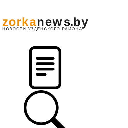
z
o
r
k
a
n
e
w
s
.
b
y
АЙОНА
НО
В
О
С
ТИ
У
ЗДЕНС
К
О
Г
О
Р