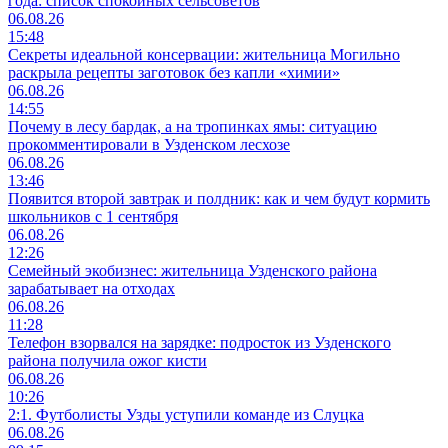
года: список спокойных сельсоветов
06.08.26
15:48
Секреты идеальной консервации: жительница Могильно
раскрыла рецепты заготовок без капли «химии»
06.08.26
14:55
Почему в лесу бардак, а на тропинках ямы: ситуацию
прокомментировали в Узденском лесхозе
06.08.26
13:46
Появится второй завтрак и полдник: как и чем будут кормить
школьников с 1 сентября
06.08.26
12:26
Семейный экобизнес: жительница Узденского района
зарабатывает на отходах
06.08.26
11:28
Телефон взорвался на зарядке: подросток из Узденского
района получила ожог кисти
06.08.26
10:26
2:1. Футболисты Узды уступили команде из Слуцка
06.08.26