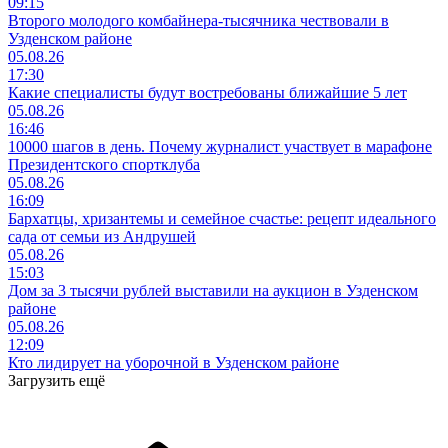
09:15
Второго молодого комбайнера-тысячника чествовали в
Узденском районе
05.08.26
17:30
Какие специалисты будут востребованы ближайшие 5 лет
05.08.26
16:46
10000 шагов в день. Почему журналист участвует в марафоне
Президентского спортклуба
05.08.26
16:09
Бархатцы, хризантемы и семейное счастье: рецепт идеального
сада от семьи из Андрушей
05.08.26
15:03
Дом за 3 тысячи рублей выставили на аукцион в Узденском
районе
05.08.26
12:09
Кто лидирует на уборочной в Узденском районе
Загрузить ещё