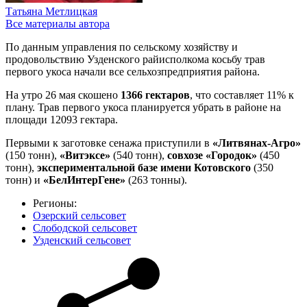
Татьяна Метлицкая
Все материалы автора
По данным управления по сельскому хозяйству и
продовольствию Узденского райисполкома косьбу трав
первого укоса начали все сельхозпредприятия района.
На утро 26 мая скошено
1366 гектаров
, что составляет 11% к
плану. Трав первого укоса планируется убрать в районе на
площади 12093 гектара.
Первыми к заготовке сенажа приступили в
«Литвянах-Агро»
(150 тонн),
«Витэксе»
(540 тонн),
совхозе «Городок»
(450
тонн),
экспериментальной базе имени Котовского
(350
тонн) и
«БелИнтерГене»
(263 тонны).
Регионы:
Озерский сельсовет
Слободской сельсовет
Узденский сельсовет