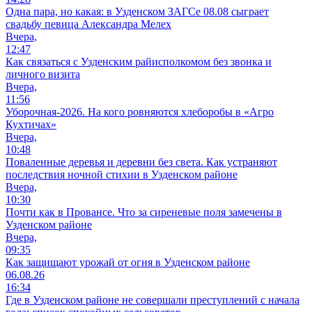
Одна пара, но какая: в Узденском ЗАГСе 08.08 сыграет
свадьбу певица Александра Мелех
Вчера,
12:47
Как связаться с Узденским райисполкомом без звонка и
личного визита
Вчера,
11:56
Уборочная-2026. На кого ровняются хлеборобы в «Агро
Кухтичах»
Вчера,
10:48
Поваленные деревья и деревни без света. Как устраняют
последствия ночной стихии в Узденском районе
Вчера,
10:30
Почти как в Провансе. Что за сиреневые поля замечены в
Узденском районе
Вчера,
09:35
Как защищают урожай от огня в Узденском районе
06.08.26
16:34
Где в Узденском районе не совершали преступлений с начала