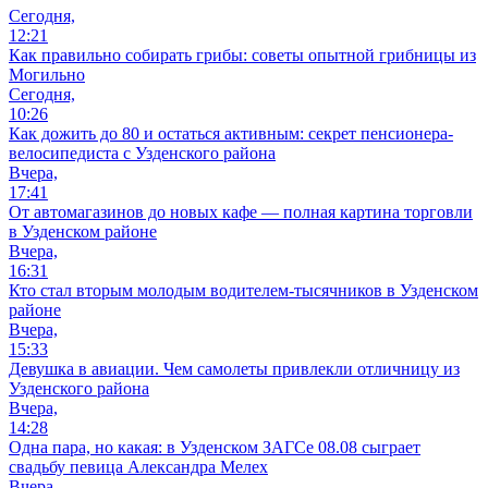
Сегодня,
12:21
Как правильно собирать грибы: советы опытной грибницы из
Могильно
Сегодня,
10:26
Как дожить до 80 и остаться активным: секрет пенсионера-
велосипедиста с Узденского района
Вчера,
17:41
От автомагазинов до новых кафе — полная картина торговли
в Узденском районе
Вчера,
16:31
Кто стал вторым молодым водителем-тысячников в Узденском
районе
Вчера,
15:33
Девушка в авиации. Чем самолеты привлекли отличницу из
Узденского района
Вчера,
14:28
Одна пара, но какая: в Узденском ЗАГСе 08.08 сыграет
свадьбу певица Александра Мелех
Вчера,