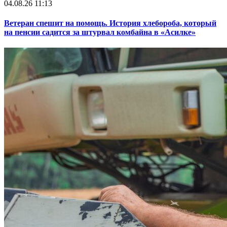
04.08.26 11:13
Ветеран спешит на помощь. История хлебороба, который
на пенсии садится за штурвал комбайна в «Асилке»