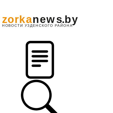
z
o
r
k
a
n
e
w
s
.
b
y
АЙОНА
НО
В
О
С
ТИ
У
ЗДЕНС
К
О
Г
О
Р