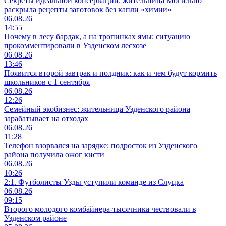
Секреты идеальной консервации: жительница Могильно
раскрыла рецепты заготовок без капли «химии»
06.08.26
14:55
Почему в лесу бардак, а на тропинках ямы: ситуацию
прокомментировали в Узденском лесхозе
06.08.26
13:46
Появится второй завтрак и полдник: как и чем будут кормить
школьников с 1 сентября
06.08.26
12:26
Семейный экобизнес: жительница Узденского района
зарабатывает на отходах
06.08.26
11:28
Телефон взорвался на зарядке: подросток из Узденского
района получила ожог кисти
06.08.26
10:26
2:1. Футболисты Узды уступили команде из Слуцка
06.08.26
09:15
Второго молодого комбайнера-тысячника чествовали в
Узденском районе