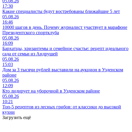
05.08.26
17:30
Какие специалисты будут востребованы ближайшие 5 лет
05.08.26
16:46
10000 шагов в день. Почему журналист участвует в марафоне
Президентского спортклуба
05.08.26
16:09
Бархатцы, хризантемы и семейное счастье: рецепт идеального
сада от семьи из Андрушей
05.08.26
15:03
Дом за 3 тысячи рублей выставили на аукцион в Узденском
районе
05.08.26
12:09
Кто лидирует на уборочной в Узденском районе
05.08.26
10:21
Топ-5 рецептов из лесных грибов: от классики до высокой
кухни
Загрузить ещё