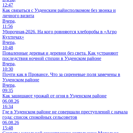
12:47
Как связаться с Узденским райисполкомом без звонка и
личного визита
Вчера,
11:56
Уборочная-2026. На кого ровняются хлеборобы в «Агро
Кухтичах»
Вчера,
10:48
Поваленные деревья и деревни без света. Как устраняют
последствия ночной стихии в Узденском районе
Вчера,
10:30
Почти как в Провансе. Что за сиреневые поля замечены в
Узденском районе
Вчера,
09:35
Как защищают урожай от огня в Узденском районе
06.08.26
16:34
Где в Узденском районе не совершали преступлений с начала
года: список спокойных сельсоветов
06.08.26
15:48