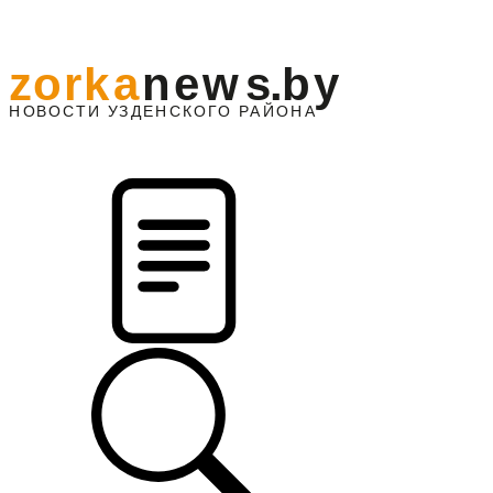
z
o
r
k
a
n
e
w
s
.
b
y
АЙОНА
НО
В
О
С
ТИ
У
ЗДЕНС
К
О
Г
О
Р