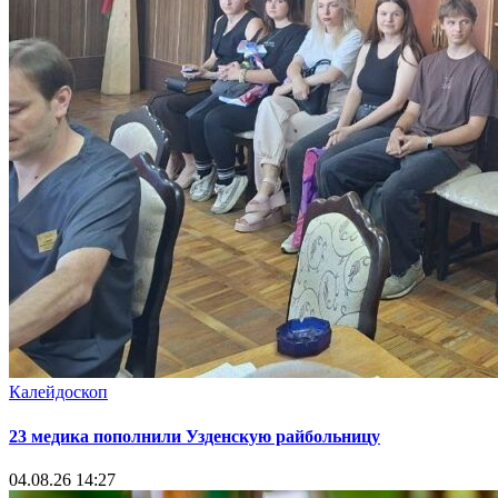
Калейдоскоп
23 медика пополнили Узденскую райбольницу
04.08.26 14:27