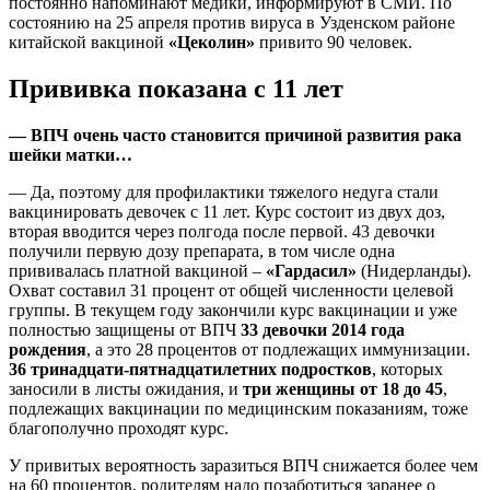
постоянно напоминают медики, информируют в СМИ. По
состоянию на 25 апреля против вируса в Узденском районе
китайской вакциной
«Цеколин»
привито 90 человек.
Прививка показана с 11 лет
— ВПЧ очень часто становится причиной развития рака
шейки матки…
— Да, поэтому для профилактики тяжелого недуга стали
вакцинировать девочек с 11 лет. Курс состоит из двух доз,
вторая вводится через полгода после первой. 43 девочки
получили первую дозу препарата, в том числе одна
прививалась платной вакциной –
«Гардасил»
(Нидерланды).
Охват составил 31 процент от общей численности целевой
группы. В текущем году закончили курс вакцинации и уже
полностью защищены от ВПЧ
33 девочки
2014 года
рождения
, а это 28 процентов от подлежащих иммунизации.
36 тринадцати-пятнадцатилетних подростков
, которых
заносили в листы ожидания, и
три женщины от 18 до 45
,
подлежащих вакцинации по медицинским показаниям, тоже
благополучно проходят курс.
У привитых вероятность заразиться ВПЧ снижается более чем
на 60 процентов, родителям надо позаботиться заранее о