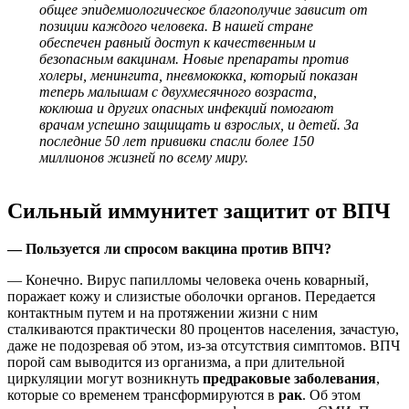
общее эпидемиологическое благополучие зависит от
позиции каждого человека. В нашей стране
обеспечен равный доступ к качественным и
безопасным вакцинам. Новые препараты против
холеры, менингита, пневмококка, который показан
теперь малышам с двухмесячного возраста,
коклюша и других опасных инфекций помогают
врачам успешно защищать и взрослых, и детей. За
последние 50 лет прививки спасли более 150
миллионов жизней по всему миру.
Сильный иммунитет защитит от ВПЧ
— Пользуется ли спросом вакцина против ВПЧ?
— Конечно. Вирус папилломы человека очень коварный,
поражает кожу и слизистые оболочки органов. Передается
контактным путем и на протяжении жизни с ним
сталкиваются практически 80 процентов населения, зачастую,
даже не подозревая об этом, из-за отсутствия симптомов. ВПЧ
порой сам выводится из организма, а при длительной
циркуляции могут возникнуть
предраковые заболевания
,
которые со временем трансформируются в
рак
. Об этом