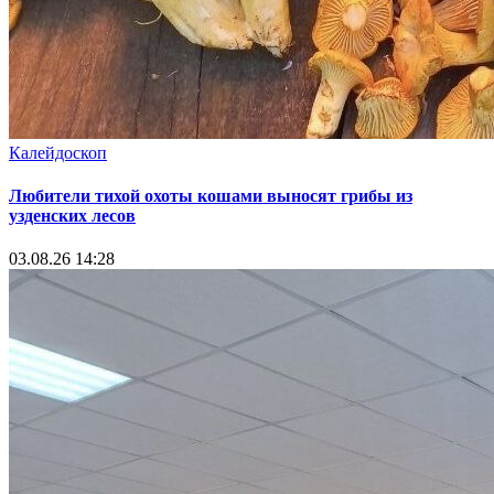
Калейдоскоп
Любители тихой охоты кошами выносят грибы из
узденских лесов
03.08.26 14:28