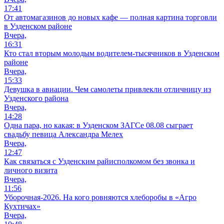
17:41
От автомагазинов до новых кафе — полная картина торговли
в Узденском районе
Вчера,
16:31
Кто стал вторым молодым водителем-тысячников в Узденском
районе
Вчера,
15:33
Девушка в авиации. Чем самолеты привлекли отличницу из
Узденского района
Вчера,
14:28
Одна пара, но какая: в Узденском ЗАГСе 08.08 сыграет
свадьбу певица Александра Мелех
Вчера,
12:47
Как связаться с Узденским райисполкомом без звонка и
личного визита
Вчера,
11:56
Уборочная-2026. На кого ровняются хлеборобы в «Агро
Кухтичах»
Вчера,