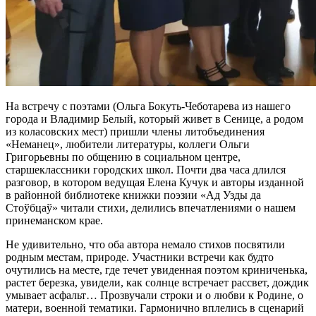
На встречу с поэтами (Ольга Бокуть-Чеботарева из нашего
города и Владимир Белый, который живет в Сенице, а родом
из коласовских мест) пришли члены литобъединения
«Неманец», любители литературы, коллеги Ольги
Григорьевны по общению в социальном центре,
старшеклассники городских школ. Почти два часа длился
разговор, в котором ведущая Елена Кучук и авторы изданной
в районной библиотеке книжки поэзии «Ад Узды да
Стоўбцаў» читали стихи, делились впечатлениями о нашем
принеманском крае.
Не удивительно, что оба автора немало стихов посвятили
родным местам, природе. Участники встречи как будто
очутились на месте, где течет увиденная поэтом криниченька,
растет березка, увидели, как солнце встречает рассвет, дождик
умывает асфальт… Прозвучали строки и о любви к Родине, о
матери, военной тематики. Гармонично вплелись в сценарий