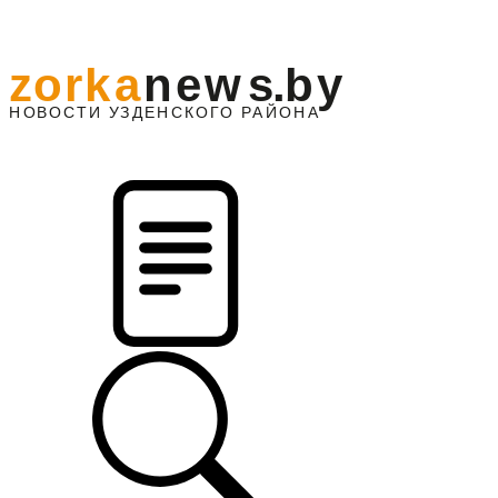
z
o
r
k
a
n
e
w
s
.
b
y
АЙОНА
НО
В
О
С
ТИ
У
ЗДЕНС
К
О
Г
О
Р