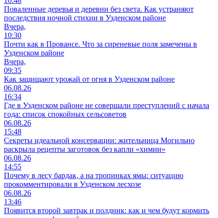
10:48
Поваленные деревья и деревни без света. Как устраняют
последствия ночной стихии в Узденском районе
Вчера,
10:30
Почти как в Провансе. Что за сиреневые поля замечены в
Узденском районе
Вчера,
09:35
Как защищают урожай от огня в Узденском районе
06.08.26
16:34
Где в Узденском районе не совершали преступлений с начала
года: список спокойных сельсоветов
06.08.26
15:48
Секреты идеальной консервации: жительница Могильно
раскрыла рецепты заготовок без капли «химии»
06.08.26
14:55
Почему в лесу бардак, а на тропинках ямы: ситуацию
прокомментировали в Узденском лесхозе
06.08.26
13:46
Появится второй завтрак и полдник: как и чем будут кормить