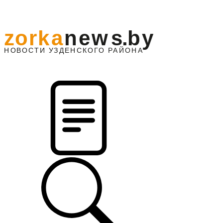
z
o
r
k
a
n
e
w
s
.
b
y
АЙОНА
НО
В
О
С
ТИ
У
ЗДЕНС
К
О
Г
О
Р