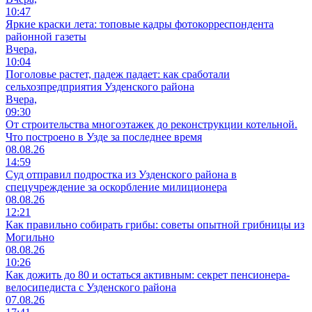
10:47
Яркие краски лета: топовые кадры фотокорреспондента
районной газеты
Вчера,
10:04
Поголовье растет, падеж падает: как сработали
сельхозпредприятия Узденского района
Вчера,
09:30
От строительства многоэтажек до реконструкции котельной.
Что построено в Узде за последнее время
08.08.26
14:59
Суд отправил подростка из Узденского района в
спецучреждение за оскорбление милиционера
08.08.26
12:21
Как правильно собирать грибы: советы опытной грибницы из
Могильно
08.08.26
10:26
Как дожить до 80 и остаться активным: секрет пенсионера-
велосипедиста с Узденского района
07.08.26