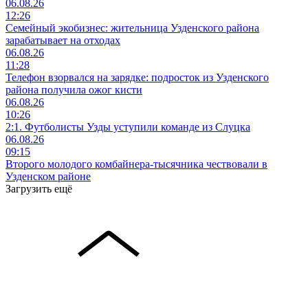
06.08.26
12:26
Семейный экобизнес: жительница Узденского района
зарабатывает на отходах
06.08.26
11:28
Телефон взорвался на зарядке: подросток из Узденского
района получила ожог кисти
06.08.26
10:26
2:1. Футболисты Узды уступили команде из Слуцка
06.08.26
09:15
Второго молодого комбайнера-тысячника чествовали в
Узденском районе
Загрузить ещё