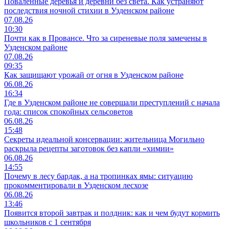
Поваленные деревья и деревни без света. Как устраняют
последствия ночной стихии в Узденском районе
07.08.26
10:30
Почти как в Провансе. Что за сиреневые поля замечены в
Узденском районе
07.08.26
09:35
Как защищают урожай от огня в Узденском районе
06.08.26
16:34
Где в Узденском районе не совершали преступлений с начала
года: список спокойных сельсоветов
06.08.26
15:48
Секреты идеальной консервации: жительница Могильно
раскрыла рецепты заготовок без капли «химии»
06.08.26
14:55
Почему в лесу бардак, а на тропинках ямы: ситуацию
прокомментировали в Узденском лесхозе
06.08.26
13:46
Появится второй завтрак и полдник: как и чем будут кормить
школьников с 1 сентября