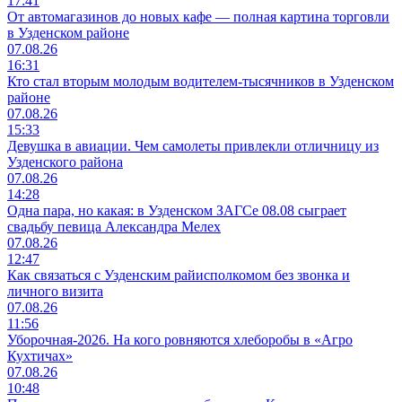
17:41
От автомагазинов до новых кафе — полная картина торговли
в Узденском районе
07.08.26
16:31
Кто стал вторым молодым водителем-тысячников в Узденском
районе
07.08.26
15:33
Девушка в авиации. Чем самолеты привлекли отличницу из
Узденского района
07.08.26
14:28
Одна пара, но какая: в Узденском ЗАГСе 08.08 сыграет
свадьбу певица Александра Мелех
07.08.26
12:47
Как связаться с Узденским райисполкомом без звонка и
личного визита
07.08.26
11:56
Уборочная-2026. На кого ровняются хлеборобы в «Агро
Кухтичах»
07.08.26
10:48