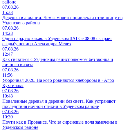
районе
07.08.26
15:33
Девушка в авиации. Чем самолеты привлекли отличницу из
Узденского района
07.08.26
14:28
Одна пара, но какая: в Узденском ЗАГСе 08.08 сыграет
свадьбу певица Александра Мелех
07.08.26
12:47
Как связаться с Узденским райисполкомом без звонка и
личного визита
07.08.26
11:56
Уборочная-2026. На кого ровняются хлеборобы в «Агро
Кухтичах»
07.08.26
10:48
Поваленные деревья и деревни без света. Как устраняют
последствия ночной стихии в Узденском районе
07.08.26
10:30
Почти как в Провансе. Что за сиреневые поля замечены в
Узденском районе