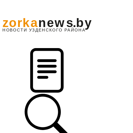
z
o
r
k
a
n
e
w
s
.
b
y
АЙОНА
НО
В
О
С
ТИ
У
ЗДЕНС
К
О
Г
О
Р