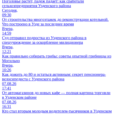
Поголовье растет, падеж падает: как сработали
сельхозпредприятия Узденского района
Сегодня,
09:30
От строительства многоэтажек до реконструкции котельной.
Что построено в Узде за последнее время
Вчера,
14:59
Суд отправил подростка из Узденского района в
спецучреждение за оскорбление милиционера
Вчера,
12:21
Как правильно собирать грибы: советы опытной грибницы из
Могильно
Вчера,
10:26
Как дожить до 80 и остаться активным: секрет пенсионера-
велосипедиста с Узденского района
07.08.26
17:41
От автомагазинов до новых кафе — полная картина торговли
в Узденском районе
07.08.26
16:31
Кто стал вторым молодым водителем-тысячников в Узденском