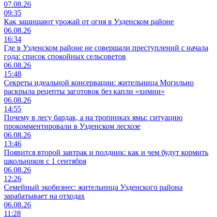
07.08.26
09:35
Как защищают урожай от огня в Узденском районе
06.08.26
16:34
Где в Узденском районе не совершали преступлений с начала
года: список спокойных сельсоветов
06.08.26
15:48
Секреты идеальной консервации: жительница Могильно
раскрыла рецепты заготовок без капли «химии»
06.08.26
14:55
Почему в лесу бардак, а на тропинках ямы: ситуацию
прокомментировали в Узденском лесхозе
06.08.26
13:46
Появится второй завтрак и полдник: как и чем будут кормить
школьников с 1 сентября
06.08.26
12:26
Семейный экобизнес: жительница Узденского района
зарабатывает на отходах
06.08.26
11:28