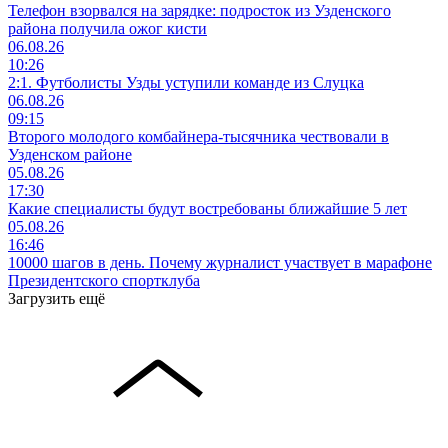
Телефон взорвался на зарядке: подросток из Узденского
района получила ожог кисти
06.08.26
10:26
2:1. Футболисты Узды уступили команде из Слуцка
06.08.26
09:15
Второго молодого комбайнера-тысячника чествовали в
Узденском районе
05.08.26
17:30
Какие специалисты будут востребованы ближайшие 5 лет
05.08.26
16:46
10000 шагов в день. Почему журналист участвует в марафоне
Президентского спортклуба
Загрузить ещё