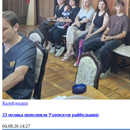
Калейдоскоп
23 медика пополнили Узденскую райбольницу
04.08.26 14:27