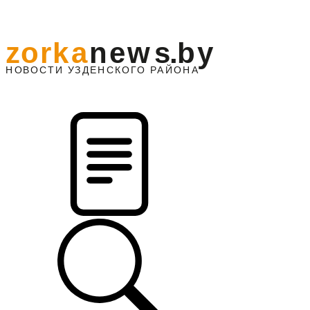
z
o
r
k
a
n
e
w
s
.
b
y
АЙОНА
НО
В
О
С
ТИ
У
ЗДЕНС
К
О
Г
О
Р