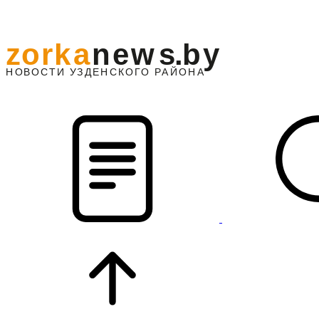
z
o
r
k
a
n
e
w
s
.
b
y
АЙОНА
НО
В
О
С
ТИ
У
ЗДЕНС
К
О
Г
О
Р