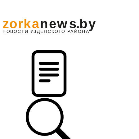
z
o
r
k
a
n
e
w
s
.
b
y
АЙОНА
НО
В
О
С
ТИ
У
ЗДЕНС
К
О
Г
О
Р