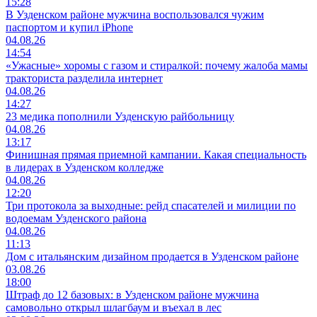
15:28
В Узденском районе мужчина воспользовался чужим
паспортом и купил iPhone
04.08.26
14:54
«Ужасные» хоромы с газом и стиралкой: почему жалоба мамы
тракториста разделила интернет
04.08.26
14:27
23 медика пополнили Узденскую райбольницу
04.08.26
13:17
Финишная прямая приемной кампании. Какая специальность
в лидерах в Узденском колледже
04.08.26
12:20
Три протокола за выходные: рейд спасателей и милиции по
водоемам Узденского района
04.08.26
11:13
Дом с итальянским дизайном продается в Узденском районе
03.08.26
18:00
Штраф до 12 базовых: в Узденском районе мужчина
самовольно открыл шлагбаум и въехал в лес