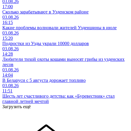
03.08.26
17:00
Сколько зарабатывают в Узденском районе
03.08.26
16:15
Какие проблемы волновали жителей Узденщины в июле
03.08.26
15:20
Подростки из Узды украли 10000 долларов
03.08.26
14:28
Любители тихой охоты кошами выносят грибы из узденских
лесов
03.08.26
14:04
В Беларуси с 5 августа дорожает топливо
03.08.26
11:51
Шесть лет счастливого детства: как «Буревестник» стал
главной летней мечтой
Загрузить ещё