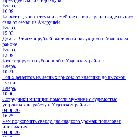
Президентского спортклуба
Вчера,
16:09
Бархатцы, хризантемы и семейное счастье: рецепт идеального
сада от семьи из Андрушей
Вчера,
15:03
Дом за 3 тысячи рублей выставили на аукцион в Узденском
районе
Вчера,
12:09
Кто лидирует на уборочной в Узденском районе
Вчера,
10:21
Топ-5 рецептов из лесных грибов: от классики до высокой
кухни
Вчера,
10:00
Сотрудники милиции помогли мужчине с судимостью
устроиться на работу в Узденском районе
04.08.26
16:25
Чем подкормить свёклу для сладкого урожая: пошаговая
инструкция
04.08.26