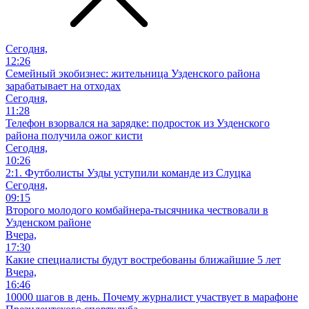
Сегодня,
12:26
Семейный экобизнес: жительница Узденского района
зарабатывает на отходах
Сегодня,
11:28
Телефон взорвался на зарядке: подросток из Узденского
района получила ожог кисти
Сегодня,
10:26
2:1. Футболисты Узды уступили команде из Слуцка
Сегодня,
09:15
Второго молодого комбайнера-тысячника чествовали в
Узденском районе
Вчера,
17:30
Какие специалисты будут востребованы ближайшие 5 лет
Вчера,
16:46
10000 шагов в день. Почему журналист участвует в марафоне