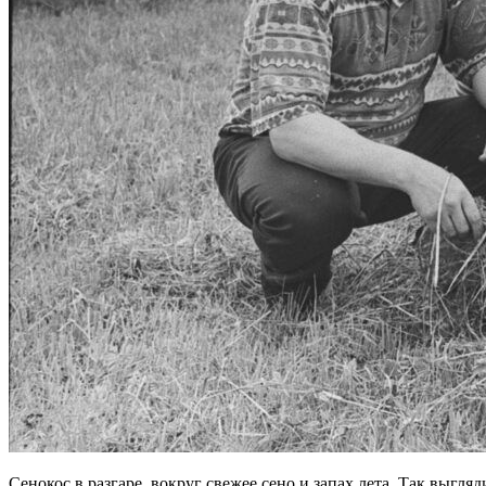
Сенокос в разгаре, вокруг свежее сено и запах лета. Так выгля