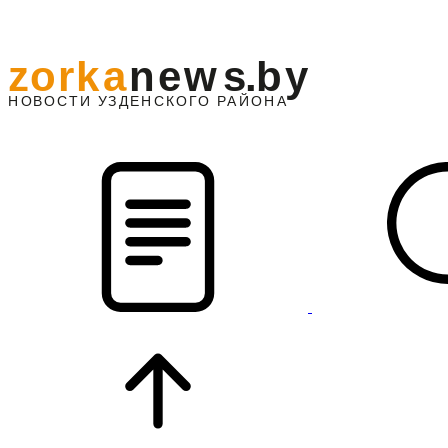
z
o
r
k
a
n
e
w
s
.
b
y
АЙОНА
НО
В
О
С
ТИ
У
ЗДЕНС
К
О
Г
О
Р