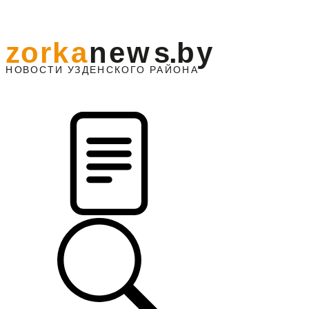
z
o
r
k
a
n
e
w
s
.
b
y
АЙОНА
НО
В
О
С
ТИ
У
ЗДЕНС
К
О
Г
О
Р