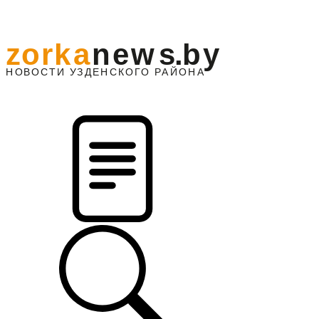
z
o
r
k
a
n
e
w
s
.
b
y
АЙОНА
НО
В
О
С
ТИ
У
ЗДЕНС
К
О
Г
О
Р