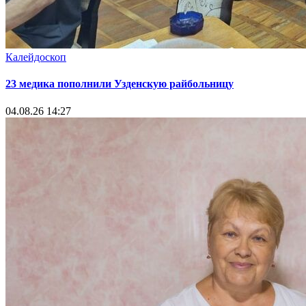
Калейдоскоп
23 медика пополнили Узденскую райбольницу
04.08.26 14:27