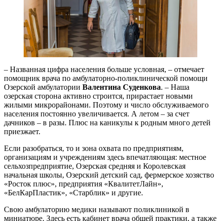
– Названная цифра населения больше условная, – отмечает
помощник врача по амбулаторно-поликлинической помощи
Озерской амбулатории
Валентина Суденкова
. – Наша
озерская сторона активно строится, прирастает новыми
жилыми микрорайонами. Поэтому и число обслуживаемого
населения постоянно увеличивается. А летом – за счет
дачников – в разы. Плюс на каникулы к родным много детей
приезжает.
Если разобраться, то и зона охвата по предприятиям,
организациям и учреждениям здесь впечатляющая: местное
сельхозпредприятие, Озерская средняя и Королевская
начальная школы, Озерский детский сад, фермерское хозяство
«Росток плюс», предприятия «КвалитетЛайн»,
«БелКарПластик», «Старблик» и другие.
Свою амбулаторию медики называют поликлиникой в
миниатюре. Здесь есть кабинет врача общей практики, а также