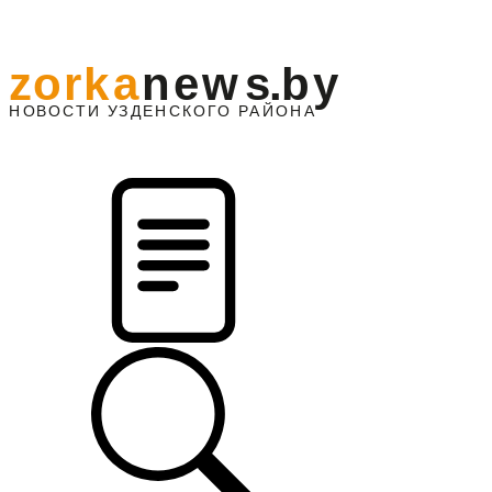
z
o
r
k
a
n
e
w
s
.
b
y
АЙОНА
НО
В
О
С
ТИ
У
ЗДЕНС
К
О
Г
О
Р