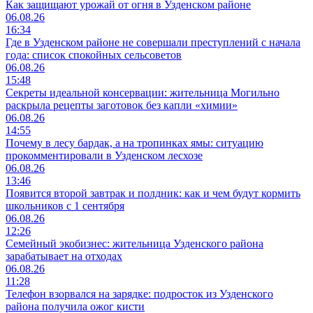
Как защищают урожай от огня в Узденском районе
06.08.26
16:34
Где в Узденском районе не совершали преступлений с начала
года: список спокойных сельсоветов
06.08.26
15:48
Секреты идеальной консервации: жительница Могильно
раскрыла рецепты заготовок без капли «химии»
06.08.26
14:55
Почему в лесу бардак, а на тропинках ямы: ситуацию
прокомментировали в Узденском лесхозе
06.08.26
13:46
Появится второй завтрак и полдник: как и чем будут кормить
школьников с 1 сентября
06.08.26
12:26
Семейный экобизнес: жительница Узденского района
зарабатывает на отходах
06.08.26
11:28
Телефон взорвался на зарядке: подросток из Узденского
района получила ожог кисти