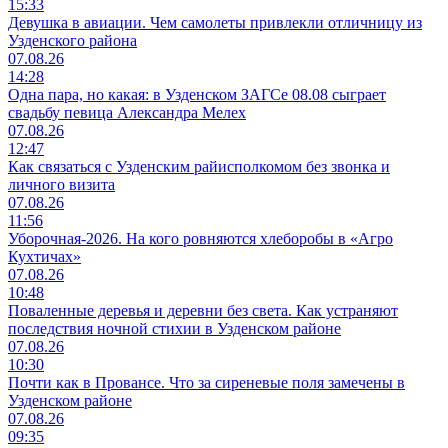
15:33
Девушка в авиации. Чем самолеты привлекли отличницу из
Узденского района
07.08.26
14:28
Одна пара, но какая: в Узденском ЗАГСе 08.08 сыграет
свадьбу певица Александра Мелех
07.08.26
12:47
Как связаться с Узденским райисполкомом без звонка и
личного визита
07.08.26
11:56
Уборочная-2026. На кого ровняются хлеборобы в «Агро
Кухтичах»
07.08.26
10:48
Поваленные деревья и деревни без света. Как устраняют
последствия ночной стихии в Узденском районе
07.08.26
10:30
Почти как в Провансе. Что за сиреневые поля замечены в
Узденском районе
07.08.26
09:35