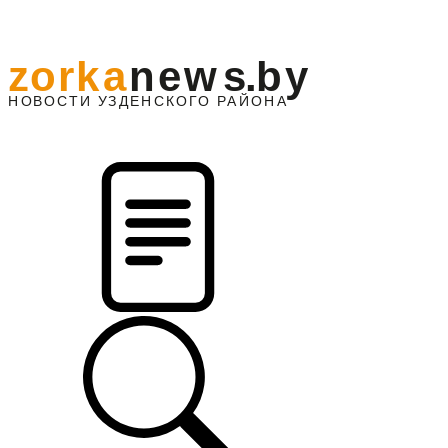
z
o
r
k
a
n
e
w
s
.
b
y
АЙОНА
НО
В
О
С
ТИ
У
ЗДЕНС
К
О
Г
О
Р