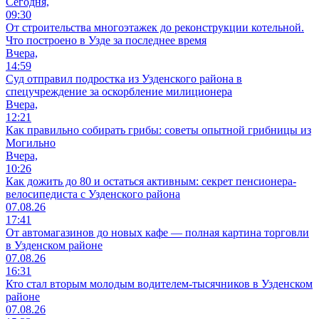
Сегодня,
09:30
От строительства многоэтажек до реконструкции котельной.
Что построено в Узде за последнее время
Вчера,
14:59
Суд отправил подростка из Узденского района в
спецучреждение за оскорбление милиционера
Вчера,
12:21
Как правильно собирать грибы: советы опытной грибницы из
Могильно
Вчера,
10:26
Как дожить до 80 и остаться активным: секрет пенсионера-
велосипедиста с Узденского района
07.08.26
17:41
От автомагазинов до новых кафе — полная картина торговли
в Узденском районе
07.08.26
16:31
Кто стал вторым молодым водителем-тысячников в Узденском
районе
07.08.26