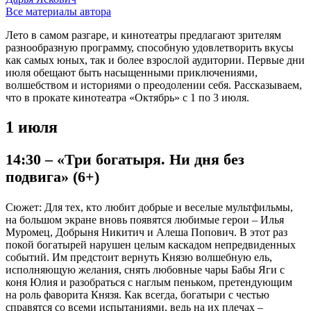
Все материалы автора
Лето в самом разгаре, и кинотеатры предлагают зрителям
разнообразную программу, способную удовлетворить вкусы
как самых юных, так и более взрослой аудитории. Первые дни
июля обещают быть насыщенными приключениями,
волшебством и историями о преодолении себя. Рассказываем,
что в прокате кинотеатра «Октябрь» с 1 по 3 июля.
1 июля
14:30 – «Три богатыря. Ни дня без
подвига» (6+)
Сюжет: Для тех, кто любит добрые и веселые мультфильмы,
на большом экране вновь появятся любимые герои – Илья
Муромец, Добрыня Никитич и Алеша Попович. В этот раз
покой богатырей нарушен целым каскадом непредвиденных
событий. Им предстоит вернуть Князю волшебную ель,
исполняющую желания, снять любовные чары Бабы Яги с
коня Юлия и разобраться с наглым пеньком, претендующим
на роль фаворита Князя. Как всегда, богатыри с честью
справятся со всеми испытаниями, ведь на их плечах –