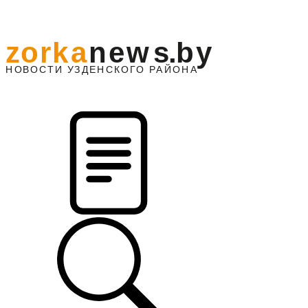
z
o
r
k
a
n
e
w
s
.
b
y
АЙОНА
НО
В
О
С
ТИ
У
ЗДЕНС
К
О
Г
О
Р