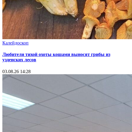
Калейдоскоп
Любители тихой охоты кошами выносят грибы из
узденских лесов
03.08.26 14:28