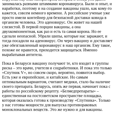
занималась разными штаммами коронавируса. Были и опыт, и
наработки, поэтому и на создание вакцины ушло, как кому-то
кажется, совсем немного времени. А российские ученые уже
просто имели контейнер для безопасной доставки ковида в
организм человека. Это аденовирус. Он живет на нашей
слизистой. В первой порции вакцины, а она
двухкомпонентная, как раз и есть та самая корона. Но ее
сделали неопасной. Убрали шипы, которые нас заражают, и
тогда посадили на аденовирус. Он через вакцину и доставляет
уже обезглавленный коронавирус в наш организм. Ему такое,
похоже не нравится, приходится защищаться. Именно
вырабатывая антитела.
Пока в Беларуси вакцину получают те, кто входит в группы
риска – это врачи, учителя и соцработники. И пока это только
«Спутник V», но совсем скоро, вероятно, появится выбор.
Есть уже и европейские, и китайские. Но самым
оптимальным вариантом, считают медики, стало бы наличие
своего препарата. Беларусь, опять же первая, начинает пока с
работы по российскому рецепту. «Белмедпрепараты» –
единственная на постсоветском пространстве площадка,
которая оказалась готова к производству «Спутника». Только
у нас готовы мощности для выпуска противораковых
моноклональных веществ. Это же нужно и для вакцины.