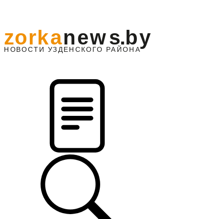
z
o
r
k
a
n
e
w
s
.
b
y
АЙОНА
НО
В
О
С
ТИ
У
ЗДЕНС
К
О
Г
О
Р