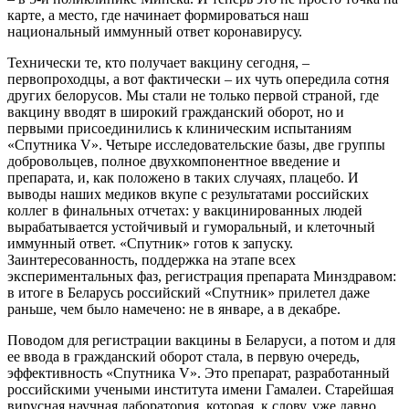
карте, а место, где начинает формироваться наш
национальный иммунный ответ коронавирусу.
Технически те, кто получает вакцину сегодня, –
первопроходцы, а вот фактически – их чуть опередила сотня
других белорусов. Мы стали не только первой страной, где
вакцину вводят в широкий гражданский оборот, но и
первыми присоединились к клиническим испытаниям
«Спутника V». Четыре исследовательские базы, две группы
добровольцев, полное двухкомпонентное введение и
препарата, и, как положено в таких случаях, плацебо. И
выводы наших медиков вкупе с результатами российских
коллег в финальных отчетах: у вакцинированных людей
вырабатывается устойчивый и гуморальный, и клеточный
иммунный ответ. «Спутник» готов к запуску.
Заинтересованность, поддержка на этапе всех
экспериментальных фаз, регистрация препарата Минздравом:
в итоге в Беларусь российский «Спутник» прилетел даже
раньше, чем было намечено: не в январе, а в декабре.
Поводом для регистрации вакцины в Беларуси, а потом и для
ее ввода в гражданский оборот стала, в первую очередь,
эффективность «Спутника V». Это препарат, разработанный
российскими учеными института имени Гамалеи. Старейшая
вирусная научная лаборатория, которая, к слову, уже давно