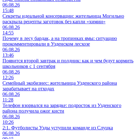
06.08.26
15:48
Секреты идеальной консервации: жительница Могильно
раскрыла рецепты заготовок без капли «химии»
06.08.26
14:55
Почему в лесу бардак, а на тропинках ямы: ситуацию
прокомментировали в Узденском лесхозе
06.08.26
13:46
Появится второй завтрак и полдник: как и чем будут кормить
школьников с 1 сентября
06.08.26
12:26
Семейный экобизнес: жительница Узденского района
зарабатывает на отходах
06.08.26
11:28
Телефон взорвался на зарядке: подросток из Узденского
района получила ожог кисти
06.08.26
10:26
2:1. Футболисты Узды уступили команде из Слуцка
06.08.26
09:15