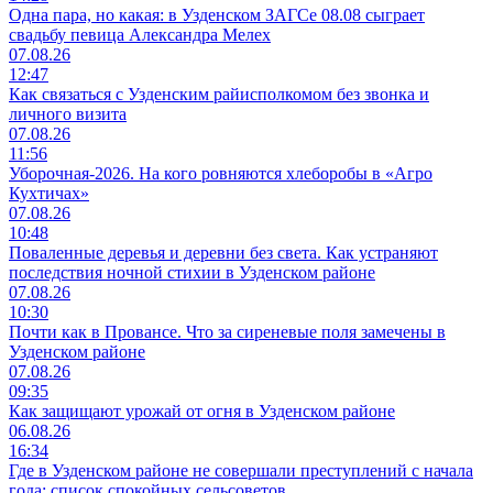
Одна пара, но какая: в Узденском ЗАГСе 08.08 сыграет
свадьбу певица Александра Мелех
07.08.26
12:47
Как связаться с Узденским райисполкомом без звонка и
личного визита
07.08.26
11:56
Уборочная-2026. На кого ровняются хлеборобы в «Агро
Кухтичах»
07.08.26
10:48
Поваленные деревья и деревни без света. Как устраняют
последствия ночной стихии в Узденском районе
07.08.26
10:30
Почти как в Провансе. Что за сиреневые поля замечены в
Узденском районе
07.08.26
09:35
Как защищают урожай от огня в Узденском районе
06.08.26
16:34
Где в Узденском районе не совершали преступлений с начала
года: список спокойных сельсоветов