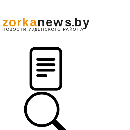
z
o
r
k
a
n
e
w
s
.
b
y
АЙОНА
НО
В
О
С
ТИ
У
ЗДЕНС
К
О
Г
О
Р