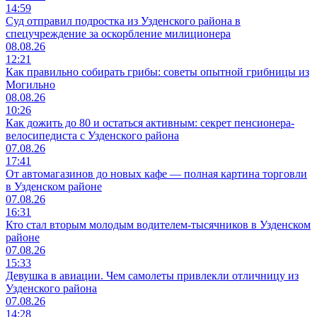
14:59
Суд отправил подростка из Узденского района в
спецучреждение за оскорбление милиционера
08.08.26
12:21
Как правильно собирать грибы: советы опытной грибницы из
Могильно
08.08.26
10:26
Как дожить до 80 и остаться активным: секрет пенсионера-
велосипедиста с Узденского района
07.08.26
17:41
От автомагазинов до новых кафе — полная картина торговли
в Узденском районе
07.08.26
16:31
Кто стал вторым молодым водителем-тысячников в Узденском
районе
07.08.26
15:33
Девушка в авиации. Чем самолеты привлекли отличницу из
Узденского района
07.08.26
14:28