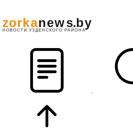
z
o
r
k
a
n
e
w
s
.
b
y
АЙОНА
НО
В
О
С
ТИ
У
ЗДЕНС
К
О
Г
О
Р