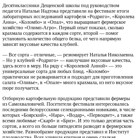
Десятиклассники Дещенской школы под руководством
педагога Натальи Надтока представили на фестивале итоги
лабораторных исследований картофеля «Родриго», «Королева
Анна», «Коломбо» и «Опал», что выращивает фермерское
хозяйство «Олимп-Агро». Первый опыт показал, сколько
крахмала содержится в каждом сорте, второй — помог
установить количество общего белка, от чего напрямую
зависят вкусовые качества клубней.
— Все сорта – отличные, — резюмирует Наталья Николаевна.
– Но у клубней «Родриго» — наилучшие вкусовые качества,
здесь всего в меру. На ряду с «Королевой Анной» — это
универсальные сорта для любых блюд. «Коломбо»
практически не разваривается и подходит для приготовления
салата «Оливье», в «Опале» много крахмала, из него вкусное
пюре получается.
Отборную картофельную продукцию представили фермеры
из Самохваловичей. Посетители фестиваля интересовались
последними белорусскими селекционными новиками, в числе
которых «Боярский», «Нара», «Водар», «Первоцвет», а также
всеми любимые «Скарб» и «Бриз». И это только десятая часть
сортов, а всего их больше пятидесяти разводят в фермерском
хозяйстве. Разнообразие продукции представил и Институт
плодоводства. Всех удивила крупная и очень сладкая