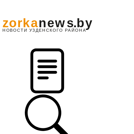
z
o
r
k
a
n
e
w
s
.
b
y
АЙОНА
НО
В
О
С
ТИ
У
ЗДЕНС
К
О
Г
О
Р