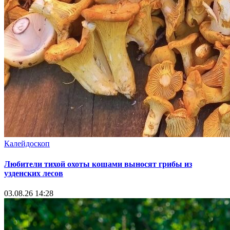
Калейдоскоп
Любители тихой охоты кошами выносят грибы из
узденских лесов
03.08.26 14:28