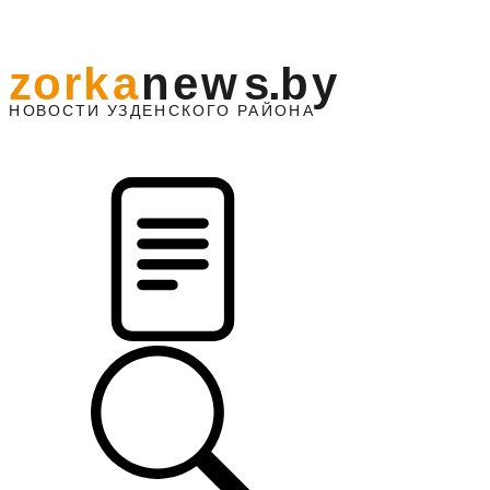
z
o
r
k
a
n
e
w
s
.
b
y
АЙОНА
НО
В
О
С
ТИ
У
ЗДЕНС
К
О
Г
О
Р