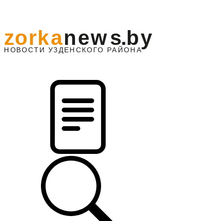
z
o
r
k
a
n
e
w
s
.
b
y
АЙОНА
НО
В
О
С
ТИ
У
ЗДЕНС
К
О
Г
О
Р