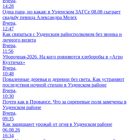
Вчера,
14:28
Одна пара, но какая: в Узденском ЗАГСе 08.08 сыграет
свадьбу певица Александра Мелех
Вчера,
12:47
Как связаться с Узденским райисполкомом без звонка и
личного визита
Вчера,
11:56
Уборочная-2026. На кого ровняются хлеборобы в «Агро
Кухтичах»
Вчера,
10:48
Поваленные деревья и деревни без света. Как устраняют
последствия ночной стихии в Узденском районе
Вчера,
10:30
Почти как в Провансе. Что за сиреневые поля замечены в
Узденском районе
Вчера,
09:35
Как защищают урожай от огня в Узденском районе
06.08.26
16:34