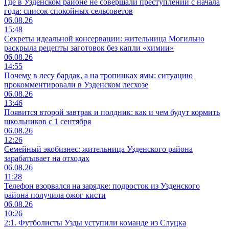
Где в Узденском районе не совершали преступлений с начала
года: список спокойных сельсоветов
06.08.26
15:48
Секреты идеальной консервации: жительница Могильно
раскрыла рецепты заготовок без капли «химии»
06.08.26
14:55
Почему в лесу бардак, а на тропинках ямы: ситуацию
прокомментировали в Узденском лесхозе
06.08.26
13:46
Появится второй завтрак и полдник: как и чем будут кормить
школьников с 1 сентября
06.08.26
12:26
Семейный экобизнес: жительница Узденского района
зарабатывает на отходах
06.08.26
11:28
Телефон взорвался на зарядке: подросток из Узденского
района получила ожог кисти
06.08.26
10:26
2:1. Футболисты Узды уступили команде из Слуцка