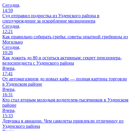
Сегодня,
14:59
Суд отправил подростка из Узденского района в
спецучреждение за оскорбление милиционера
Сегодня,
12:21
Как правильно собирать грибы: советы опытной грибницы из
Могильно
Сегодня,
10:26
Как дожить до 80 и остаться активным: секрет пенсионера-
велосипедиста с Узденского района
Вчера,
17:41
От автомагазинов до новых кафе — полная картина торговли
в Узденском районе
Вчера,
16:31
Кто стал вторым молодым водителем-тысячников в Узденском
районе
Вчера,
15:33
Девушка в авиации. Чем самолеты привлекли отличницу из
Узденского района