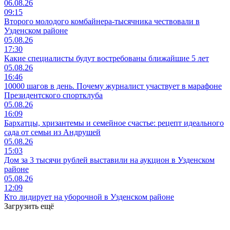
06.08.26
09:15
Второго молодого комбайнера-тысячника чествовали в
Узденском районе
05.08.26
17:30
Какие специалисты будут востребованы ближайшие 5 лет
05.08.26
16:46
10000 шагов в день. Почему журналист участвует в марафоне
Президентского спортклуба
05.08.26
16:09
Бархатцы, хризантемы и семейное счастье: рецепт идеального
сада от семьи из Андрушей
05.08.26
15:03
Дом за 3 тысячи рублей выставили на аукцион в Узденском
районе
05.08.26
12:09
Кто лидирует на уборочной в Узденском районе
Загрузить ещё