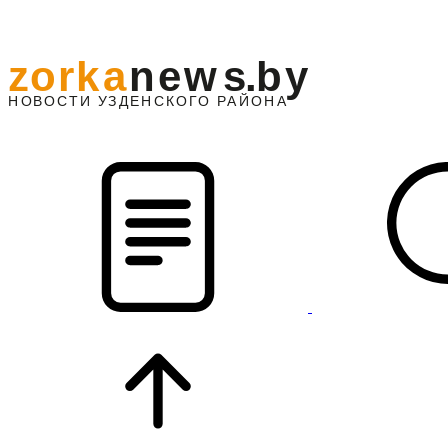
z
o
r
k
a
n
e
w
s
.
b
y
АЙОНА
НО
В
О
С
ТИ
У
ЗДЕНС
К
О
Г
О
Р