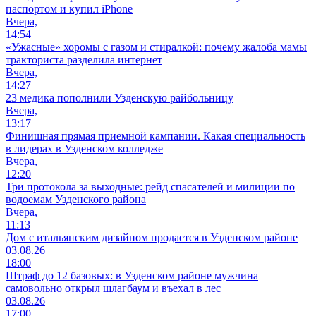
паспортом и купил iPhone
Вчера,
14:54
«Ужасные» хоромы с газом и стиралкой: почему жалоба мамы
тракториста разделила интернет
Вчера,
14:27
23 медика пополнили Узденскую райбольницу
Вчера,
13:17
Финишная прямая приемной кампании. Какая специальность
в лидерах в Узденском колледже
Вчера,
12:20
Три протокола за выходные: рейд спасателей и милиции по
водоемам Узденского района
Вчера,
11:13
Дом с итальянским дизайном продается в Узденском районе
03.08.26
18:00
Штраф до 12 базовых: в Узденском районе мужчина
самовольно открыл шлагбаум и въехал в лес
03.08.26
17:00