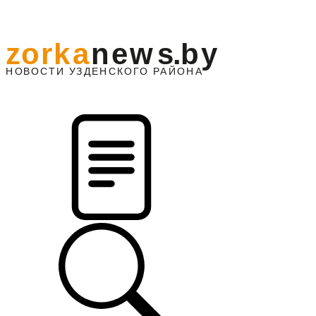
z
o
r
k
a
n
e
w
s
.
b
y
АЙОНА
НО
В
О
С
ТИ
У
ЗДЕНС
К
О
Г
О
Р