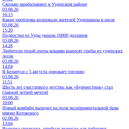
Сколько зарабатывают в Узденском районе
03.08.26
16:15
Какие проблемы волновали жителей Узденщины в июле
03.08.26
15:20
Подростки из Узды украли 10000 долларов
03.08.26
14:28
Любители тихой охоты кошами выносят грибы из узденских
лесов
03.08.26
14:04
В Беларуси с 5 августа дорожает топливо
03.08.26
11:51
Шесть лет счастливого детства: как «Буревестник» стал
главной летней мечтой
03.08.26
10:00
Новый комбайн выходит на поля экспериментальной базы
имени Котовского
02.08.26
13:04
Выручка снизилась, прибыль выросла: как работают