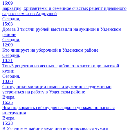
16:09
Бархатцы, хризантемы и семейное счастье: рецепт идеального
сада от семьи из Андрушей
Сегодня,
15:03
Дом за 3 тысячи рублей выставили на аукцион в Узденском
районе
Сегодня,
12:09
Кто лидирует на уборочной в Узденском районе
Сегодня,
10:21
Топ-5 рецептов из лесных грибов: от классики до высокой
кухни
Сегодня,
10:00
Сотрудники милиции помогли мужчине с судимостью
устроиться на работу в Узденском районе
Вчера,
16:25
Чем подкормить свёклу для сладкого урожая: пошаговая
инструкция
Вчера,
15:28
В Узденском районе мужчина воспользовался чужим