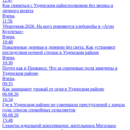
12:47
Как связаться с Узденским райисполкомом без звонка и
личного визита
Вчера,
11:56
Уборочная-2026. На кого ровняются хлеборобы в «Агро
Кухтичах»
Вчера,
10:48
Поваленные деревья и деревни без света. Как устраняют
последствия ночной стихии в Узденском районе
Вчера,
10:30
Почти как в Провансе. Что за сиреневые поля замечены в
Узденском районе
Вчера,
09:35
Как защищают урожай от огня в Узденском районе
06.08.26
16:34
Где в Узденском районе не совершали преступлений с начала
года: список спокойных сельсоветов
06.08.26
15:48
Секреты идеальной консервации: жительница Могильно