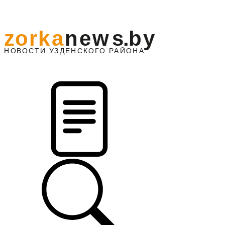
z
o
r
k
a
n
e
w
s
.
b
y
АЙОНА
НО
В
О
С
ТИ
У
ЗДЕНС
К
О
Г
О
Р