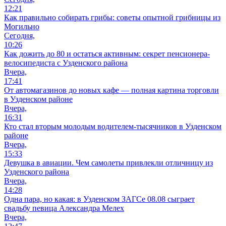
12:21
Как правильно собирать грибы: советы опытной грибницы из
Могильно
Сегодня,
10:26
Как дожить до 80 и остаться активным: секрет пенсионера-
велосипедиста с Узденского района
Вчера,
17:41
От автомагазинов до новых кафе — полная картина торговли
в Узденском районе
Вчера,
16:31
Кто стал вторым молодым водителем-тысячников в Узденском
районе
Вчера,
15:33
Девушка в авиации. Чем самолеты привлекли отличницу из
Узденского района
Вчера,
14:28
Одна пара, но какая: в Узденском ЗАГСе 08.08 сыграет
свадьбу певица Александра Мелех
Вчера,