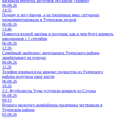
раскрыла рецепты заготовок без капли «химии»
06.08.26
14:55
Почему в лесу бардак, а на тропинках ямы: ситуацию
прокомментировали в Узденском лесхозе
06.08.26
13:46
Появится второй завтрак и полдник: как и чем будут кормить
школьников с 1 сентября
06.08.26
12:26
Семейный экобизнес: жительница Узденского района
зарабатывает на отходах
06.08.26
11:28
Телефон взорвался на зарядке: подросток из Узденского
района получила ожог кисти
06.08.26
10:26
2:1. Футболисты Узды уступили команде из Слуцка
06.08.26
09:15
Второго молодого комбайнера-тысячника чествовали в
Узденском районе
05.08.26