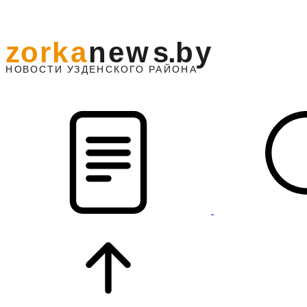
z
o
r
k
a
n
e
w
s
.
b
y
АЙОНА
НО
В
О
С
ТИ
У
ЗДЕНС
К
О
Г
О
Р