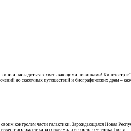
ся в кино и насладиться захватывающими новинками! Кинотеатр «
ючений до сказочных путешествий и биографических драм – ка
д своим контролем части галактики. Зарождающаяся Новая Респу
известного охотника за головами, и его юного ученика Грогу.