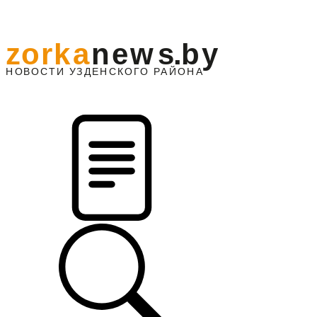
z
o
r
k
a
n
e
w
s
.
b
y
АЙОНА
НО
В
О
С
ТИ
У
ЗДЕНС
К
О
Г
О
Р