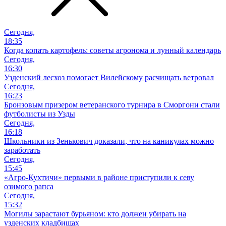
Сегодня,
18:35
Когда копать картофель: советы агронома и лунный календарь
Сегодня,
16:30
Узденский лесхоз помогает Вилейскому расчищать ветровал
Сегодня,
16:23
Бронзовым призером ветеранского турнира в Сморгони стали
футболисты из Узды
Сегодня,
16:18
Школьники из Зенькович доказали, что на каникулах можно
заработать
Сегодня,
15:45
«Агро-Кухтичи» первыми в районе приступили к севу
озимого рапса
Сегодня,
15:32
Могилы зарастают бурьяном: кто должен убирать на
узденских кладбищах