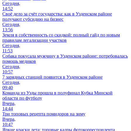
Сегодня,
14:52
Своё дело за счёт государства: как в Узденском районе
получают субсидию на бизнес
Сегодня,
13:56
Земля в собственность со скидкой: полный гайд по новым
правилам легализации участков
Сегодня,
11:53
Собака покусала мужчину в Узденском районе: потребовалась
помощь медиков
Сегодня,
10:57
7 зарядных станций появится в Узденском районе
Сегодня,
09:40
Команда из Узды прошла в полуфинал Кубка Минской
области по футболу
Вчера,
14:44
Три топовых рецепта помидоров на зиму
Вчера,
10:47
Яркие краски лета: топовые кадры фотокорреспондента