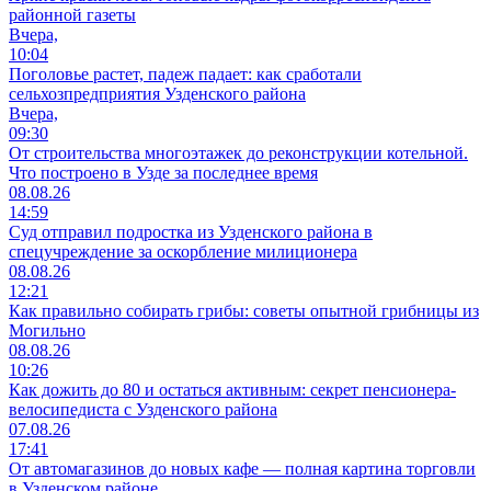
районной газеты
Вчера,
10:04
Поголовье растет, падеж падает: как сработали
сельхозпредприятия Узденского района
Вчера,
09:30
От строительства многоэтажек до реконструкции котельной.
Что построено в Узде за последнее время
08.08.26
14:59
Суд отправил подростка из Узденского района в
спецучреждение за оскорбление милиционера
08.08.26
12:21
Как правильно собирать грибы: советы опытной грибницы из
Могильно
08.08.26
10:26
Как дожить до 80 и остаться активным: секрет пенсионера-
велосипедиста с Узденского района
07.08.26
17:41
От автомагазинов до новых кафе — полная картина торговли
в Узденском районе