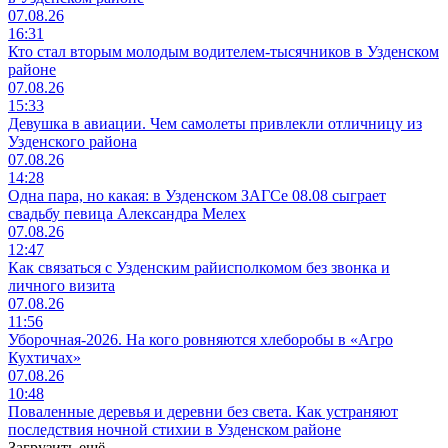
07.08.26
16:31
Кто стал вторым молодым водителем-тысячников в Узденском
районе
07.08.26
15:33
Девушка в авиации. Чем самолеты привлекли отличницу из
Узденского района
07.08.26
14:28
Одна пара, но какая: в Узденском ЗАГСе 08.08 сыграет
свадьбу певица Александра Мелех
07.08.26
12:47
Как связаться с Узденским райисполкомом без звонка и
личного визита
07.08.26
11:56
Уборочная-2026. На кого ровняются хлеборобы в «Агро
Кухтичах»
07.08.26
10:48
Поваленные деревья и деревни без света. Как устраняют
последствия ночной стихии в Узденском районе
Загрузить ещё