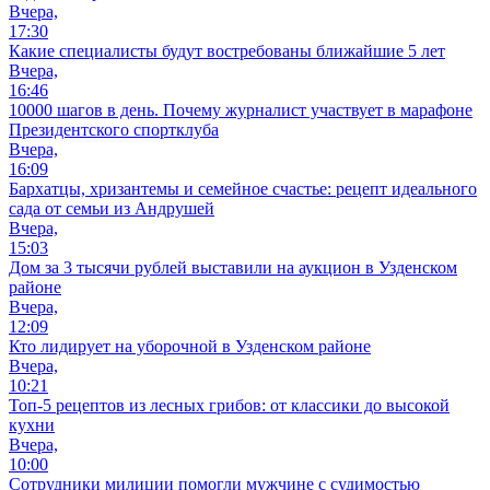
Вчера,
17:30
Какие специалисты будут востребованы ближайшие 5 лет
Вчера,
16:46
10000 шагов в день. Почему журналист участвует в марафоне
Президентского спортклуба
Вчера,
16:09
Бархатцы, хризантемы и семейное счастье: рецепт идеального
сада от семьи из Андрушей
Вчера,
15:03
Дом за 3 тысячи рублей выставили на аукцион в Узденском
районе
Вчера,
12:09
Кто лидирует на уборочной в Узденском районе
Вчера,
10:21
Топ-5 рецептов из лесных грибов: от классики до высокой
кухни
Вчера,
10:00
Сотрудники милиции помогли мужчине с судимостью