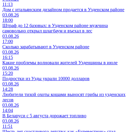
11:13
Дом с итальянским дизайном продается в Узденском районе
03.08.26
18:00
Штраф до 12 базовых: в Узденском районе мужчина
самовольно открыл шлагбаум и въехал в лес
03.08.26
17:00
Сколько зарабатывают в Узденском районе
03.08.26
16:15
Какие проблемы волновали жителей Узденщины в июле
03.08.26
15:20
Подростки из Узды украли 10000 долларов
03.08.26
14:28
Любители тихой охоты кошами выносят грибы из узденских
лесов
03.08.26
14:04
В Беларуси с 5 августа дорожает топливо
03.08.26
11:51
Шесть лет счастливого детства: как «Буревестник» стал