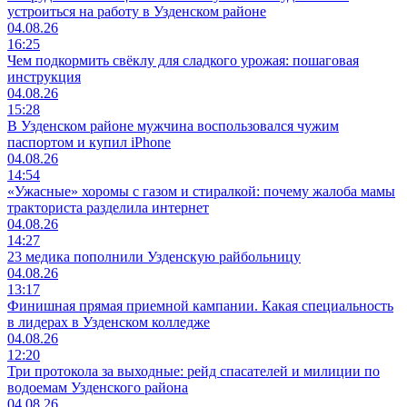
устроиться на работу в Узденском районе
04.08.26
16:25
Чем подкормить свёклу для сладкого урожая: пошаговая
инструкция
04.08.26
15:28
В Узденском районе мужчина воспользовался чужим
паспортом и купил iPhone
04.08.26
14:54
«Ужасные» хоромы с газом и стиралкой: почему жалоба мамы
тракториста разделила интернет
04.08.26
14:27
23 медика пополнили Узденскую райбольницу
04.08.26
13:17
Финишная прямая приемной кампании. Какая специальность
в лидерах в Узденском колледже
04.08.26
12:20
Три протокола за выходные: рейд спасателей и милиции по
водоемам Узденского района
04.08.26