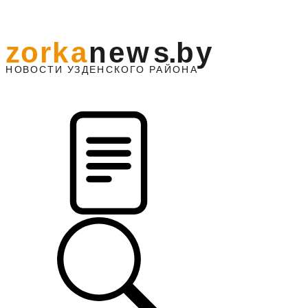
z
o
r
k
a
n
e
w
s
.
b
y
АЙОНА
НО
В
О
С
ТИ
У
ЗДЕНС
К
О
Г
О
Р