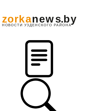
z
o
r
k
a
n
e
w
s
.
b
y
АЙОНА
НО
В
О
С
ТИ
У
ЗДЕНС
К
О
Г
О
Р