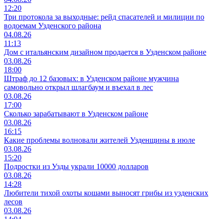
12:20
Три протокола за выходные: рейд спасателей и милиции по
водоемам Узденского района
04.08.26
11:13
Дом с итальянским дизайном продается в Узденском районе
03.08.26
18:00
Штраф до 12 базовых: в Узденском районе мужчина
самовольно открыл шлагбаум и въехал в лес
03.08.26
17:00
Сколько зарабатывают в Узденском районе
03.08.26
16:15
Какие проблемы волновали жителей Узденщины в июле
03.08.26
15:20
Подростки из Узды украли 10000 долларов
03.08.26
14:28
Любители тихой охоты кошами выносят грибы из узденских
лесов
03.08.26