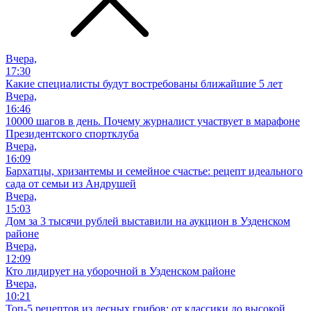
Вчера,
17:30
Какие специалисты будут востребованы ближайшие 5 лет
Вчера,
16:46
10000 шагов в день. Почему журналист участвует в марафоне
Президентского спортклуба
Вчера,
16:09
Бархатцы, хризантемы и семейное счастье: рецепт идеального
сада от семьи из Андрушей
Вчера,
15:03
Дом за 3 тысячи рублей выставили на аукцион в Узденском
районе
Вчера,
12:09
Кто лидирует на уборочной в Узденском районе
Вчера,
10:21
Топ-5 рецептов из лесных грибов: от классики до высокой