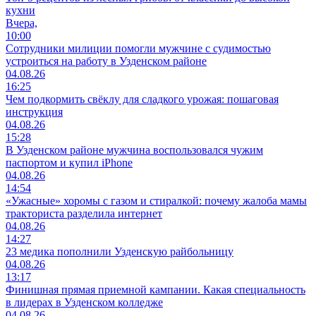
кухни
Вчера,
10:00
Сотрудники милиции помогли мужчине с судимостью
устроиться на работу в Узденском районе
04.08.26
16:25
Чем подкормить свёклу для сладкого урожая: пошаговая
инструкция
04.08.26
15:28
В Узденском районе мужчина воспользовался чужим
паспортом и купил iPhone
04.08.26
14:54
«Ужасные» хоромы с газом и стиралкой: почему жалоба мамы
тракториста разделила интернет
04.08.26
14:27
23 медика пополнили Узденскую райбольницу
04.08.26
13:17
Финишная прямая приемной кампании. Какая специальность
в лидерах в Узденском колледже
04.08.26