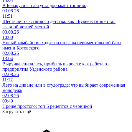
14:04
В Беларуси с 5 августа дорожает топливо
03.08.26
11:51
Шесть лет счастливого детства: как «Буревестник» стал
главной летней мечтой
03.08.26
10:00
Новый комбайн выходит на поля экспериментальной базы
имени Котовского
02.08.26
13:04
Выручка снизилась, прибыль выросла: как работают
предприятия Узденского района
02.08.26
11:17
Лето на диване или в студотряде: что выбирает современная
молодежь
02.08.26
09:40
Проще простого: топ-5 рецептов с черникой
Загрузить ещё