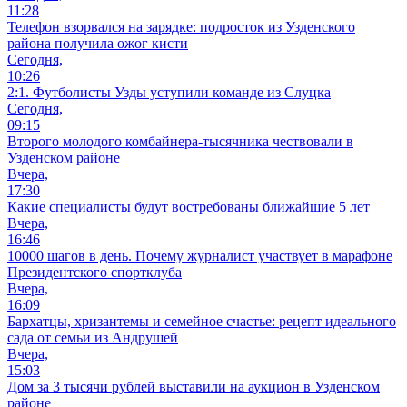
11:28
Телефон взорвался на зарядке: подросток из Узденского
района получила ожог кисти
Сегодня,
10:26
2:1. Футболисты Узды уступили команде из Слуцка
Сегодня,
09:15
Второго молодого комбайнера-тысячника чествовали в
Узденском районе
Вчера,
17:30
Какие специалисты будут востребованы ближайшие 5 лет
Вчера,
16:46
10000 шагов в день. Почему журналист участвует в марафоне
Президентского спортклуба
Вчера,
16:09
Бархатцы, хризантемы и семейное счастье: рецепт идеального
сада от семьи из Андрушей
Вчера,
15:03
Дом за 3 тысячи рублей выставили на аукцион в Узденском
районе