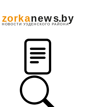
z
o
r
k
a
n
e
w
s
.
b
y
АЙОНА
НО
В
О
С
ТИ
У
ЗДЕНС
К
О
Г
О
Р