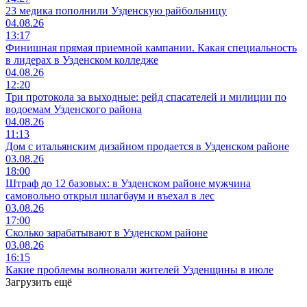
23 медика пополнили Узденскую райбольницу
04.08.26
13:17
Финишная прямая приемной кампании. Какая специальность
в лидерах в Узденском колледже
04.08.26
12:20
Три протокола за выходные: рейд спасателей и милиции по
водоемам Узденского района
04.08.26
11:13
Дом с итальянским дизайном продается в Узденском районе
03.08.26
18:00
Штраф до 12 базовых: в Узденском районе мужчина
самовольно открыл шлагбаум и въехал в лес
03.08.26
17:00
Сколько зарабатывают в Узденском районе
03.08.26
16:15
Какие проблемы волновали жителей Узденщины в июле
Загрузить ещё