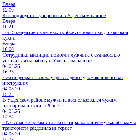
Вчера,
12:09
Кто лидирует на уборочной в Узденском районе
Вчера,
10:21
Топ-5 рецептов из лесных грибов: от классики до высокой
кухни
Вчера,
10:00
Сотрудники милиции помогли мужчине с судимостью
устроиться на работу в Узденском районе
04.08.26
16:25
Чем подкормить свёклу для сладкого урожая: пошаговая
инструкция
04.08.26
15:28
В Узденском районе мужчина воспользовался чужим
паспортом и купил iPhone
04.08.26
14:54
«Ужасные» хоромы с газом и стиралкой: почему жалоба мамы
тракториста разделила интернет
04.08.26
14:27