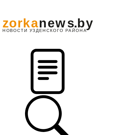
z
o
r
k
a
n
e
w
s
.
b
y
АЙОНА
НО
В
О
С
ТИ
У
ЗДЕНС
К
О
Г
О
Р