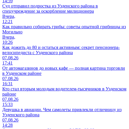
14:59
Суд отправил подростка из Узденского района в
спецучреждение за оскорбление милиционера
Вчера,
12:21
Как правильно собирать грибы: советы опытной грибницы из
Могильно
Вчера,
10:26
Как дожить до 80 и остаться активным: секрет пенсионера-
велосипедиста с Узденского района
07.08.26
17:41
От автомагазинов до новых кафе — полная картина торговли
в Узденском районе
07.08.26
16:31
Кто стал вторым молодым водителем-тысячников в Узденском
районе
07.08.26
15:33
Девушка в авиации. Чем самолеты привлекли отличницу из
Узденского района
07.08.26
14:28