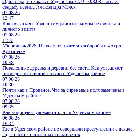
Одна пара, но какая: в Узденском ЗАГСе 08.08 сыграет
свадьбу певица Александра Мелех
07.08.26
12:47
Как связаться с Узденским райисполкомом без звонка и
личного визита
07.08.26
11:56
Уборочная-2026. На кого ровняются хлеборобы в «Агро
Кухтичах»
07.08.26
10:48
Поваленные деревья и деревни без света. Как устраняют
последствия ночной стихии в Узденском районе
07.08.26
10:30
Почти как в Провансе. Что за сиреневые поля замечены в
Узденском районе
07.08.26
09:35
Как защищают урожай от огня в Узденском районе
06.08.26
16:34
Где в Узденском районе не совершали преступлений с начала
года: список спокойных сельсоветов