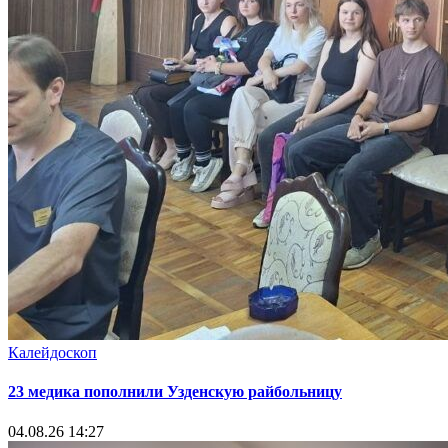
Калейдоскоп
23 медика пополнили Узденскую райбольницу
04.08.26 14:27