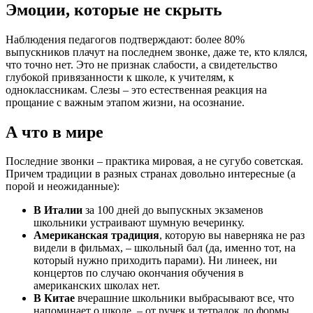
Эмоции, которые не скрыть
Наблюдения педагогов подтверждают: более 80%
выпускников плачут на последнем звонке, даже те, кто клялся,
что точно нет. Это не признак слабости, а свидетельство
глубокой привязанности к школе, к учителям, к
одноклассникам. Слезы – это естественная реакция на
прощание с важным этапом жизни, на осознание.
А что в мире
Последние звонки – практика мировая, а не сугубо советская.
Причем традиции в разных странах довольно интересные (а
порой и неожиданные):
В Италии
за 100 дней до выпускных экзаменов
школьники устраивают шумную вечеринку.
Американская традиция
, которую вы наверняка не раз
видели в фильмах, – школьный бал (да, именно тот, на
который нужно приходить парами). Ни линеек, ни
концертов по случаю окончания обучения в
американских школах нет.
В Китае
вчерашние школьники выбрасывают все, что
напоминает о школе, – от ручек и тетрадок до формы.