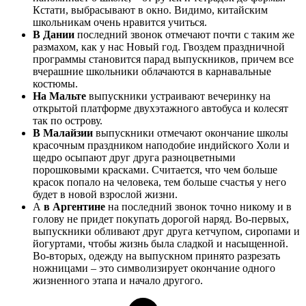
Кстати, выбрасывают в окно. Видимо, китайским
школьникам очень нравится учиться.
В Дании
последний звонок отмечают почти с таким же
размахом, как у нас Новый год. Гвоздем праздничной
программы становится парад выпускников, причем все
вчерашние школьники облачаются в карнавальные
костюмы.
На Мальте
выпускники устраивают вечеринку на
открытой платформе двухэтажного автобуса и колесят
так по острову.
В Малайзии
выпускники отмечают окончание школы
красочным праздником наподобие индийского Холи и
щедро осыпают друг друга разноцветными
порошковыми красками. Считается, что чем больше
красок попало на человека, тем больше счастья у него
будет в новой взрослой жизни.
А
в Аргентине
на последний звонок точно никому и в
голову не придет покупать дорогой наряд. Во-первых,
выпускники обливают друг друга кетчупом, сиропами и
йогуртами, чтобы жизнь была сладкой и насыщенной.
Во-вторых, одежду на выпускном принято разрезать
ножницами – это символизирует окончание одного
жизненного этапа и начало другого.