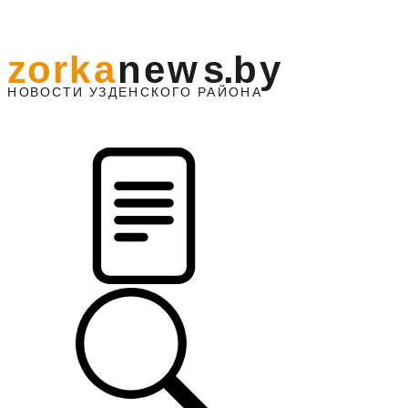
z
o
r
k
a
n
e
w
s
.
b
y
АЙОНА
НО
В
О
С
ТИ
У
ЗДЕНС
К
О
Г
О
Р